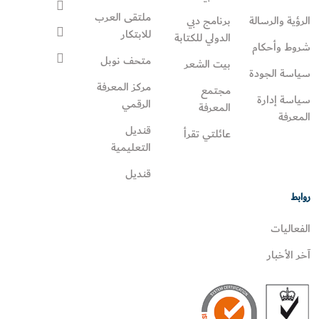
ملتقى العرب
الرؤية والرسالة
برنامج دبي
للابتكار
الدولي للكتابة
شروط وأحكام
متحف نوبل
بيت الشعر
سياسة الجودة
مركز المعرفة
مجتمع
سياسة إدارة
الرقمي
المعرفة
المعرفة
قنديل
عائلتي تقرأ‎
التعليمية
قنديل
روابط
الفعاليات
آخر الأخبار