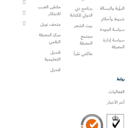
ملتقى العرب
الرؤية والرسالة
برنامج دبي
للابتكار
الدولي للكتابة
شروط وأحكام
متحف نوبل
بيت الشعر
سياسة الجودة
مركز المعرفة
مجتمع
سياسة إدارة
الرقمي
المعرفة
المعرفة
قنديل
عائلتي تقرأ‎
التعليمية
قنديل
روابط
الفعاليات
آخر الأخبار