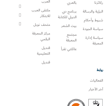
العرب
ركائزنا
بالعربي
ملتقى العرب
الرؤية والرسالة
برنامج دبي
للابتكار
الدولي للكتابة
شروط وأحكام
متحف نوبل
بيت الشعر
سياسة الجودة
مركز المعرفة
مجتمع
سياسة إدارة
الرقمي
المعرفة
المعرفة
قنديل
عائلتي تقرأ‎
التعليمية
قنديل
روابط
الفعاليات
آخر الأخبار