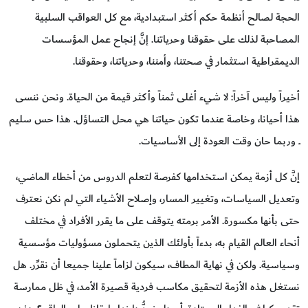
الحجة لصالح أنظمة حكم أكثر استبدادية، مع كل العواقب السلبية
المصاحبة لذلك على حقوقنا وحرياتنا. إنَّ إنجاح عمل المؤسسات
الديمقراطية استثمار في صحتنا، وأمننا، وحرياتنا، وحقوقنا.
أخيراً وليس آخراً: لا شيء أغلى ثمناً وأكثر قيمة من الحياة. ونحن ننسى
هذا أحيانا، وخاصة عندما تكون حياتنا هي محل التساؤل. هذا حس سليم
ــ وربما حان وقت العودة إلى الأساسيات.
إنَّ كل أزمة يمكن استخدامها كفرصة لتعلم الدروس من أخطاء الماضي،
وتعديل السياسات، وتغيير المسار، وإصلاح الأشياء التي لم نكن نعترف
حتى بأنها مكسورة. الأمر برمته يتوقف على ما يقرر الأفراد في مختلف
أنحاء العالم القيام به، بدءاً بأولئك الذين يتحملون مسؤوليات مؤسسية
وسياسية. ولكن في نهاية المطاف، سيكون لزاماً علينا جميعا أن نقرِّر. هل
نستغل هذه الأزمة لتحقيق مكاسب فردية قصيرة الأمد، في ظل ممارسة