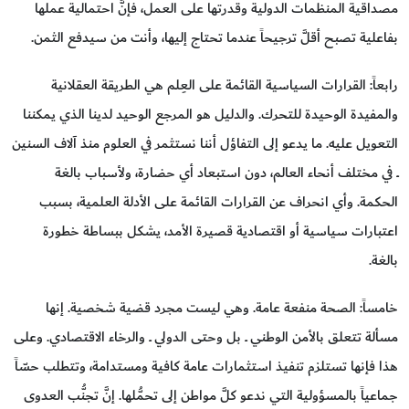
مصداقية المنظمات الدولية وقدرتها على العمل، فإنَّ احتمالية عملها
بفاعلية تصبح أقلَّ ترجيحاً عندما تحتاج إليها، وأنت من سيدفع الثمن.
رابعاً: القرارات السياسية القائمة على العِلم هي الطريقة العقلانية
والمفيدة الوحيدة للتحرك. والدليل هو المرجع الوحيد لدينا الذي يمكننا
التعويل عليه. ما يدعو إلى التفاؤل أننا نستثمر في العلوم منذ آلاف السنين
ــ في مختلف أنحاء العالم، دون استبعاد أي حضارة، ولأسباب بالغة
الحكمة. وأي انحراف عن القرارات القائمة على الأدلة العلمية، بسبب
اعتبارات سياسية أو اقتصادية قصيرة الأمد، يشكل ببساطة خطورة
بالغة.
خامساً: الصحة منفعة عامة. وهي ليست مجرد قضية شخصية. إنها
مسألة تتعلق بالأمن الوطني ــ بل وحتى الدولي ــ والرخاء الاقتصادي. وعلى
هذا فإنها تستلزم تنفيذ استثمارات عامة كافية ومستدامة، وتتطلب حسّاً
جماعياً بالمسؤولية التي ندعو كلَّ مواطن إلى تحمُّلها. إنَّ تجنُّب العدوى