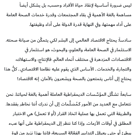
ليس ضرورة أساسية لإنقاذ حياة الأفراد وحسب، بل يشكل أيضاً
مساهمة بالغة الأهمية في بقاء المجتمعات وقدرة خدمات الصحة العامة
على أداء مهمتها، وفي النهاية قدرة الدولة على أداء وظيفتها.
سادساً: يحتاج الاقتصاد العالمي إلى البشر لكي يتمكَّن من صيانة صحته.
الاستثمار في الصحة العامة، والعلوم، والبحوث، هو استثمار في
الاقتصادات المزدهرة في مختلف أنحاء العالَم. فالإنتاج، والاستهلاك،
والتجارة، والخدمات ــ الأساس الذي يقوم عليه نظامنا الاقتصادي ــ كلُّ هذا
يحتاج إلى أناس يتمتعون بالصحة ويشعرون بالأمان. إنه الاقتصاد!
سابعاً: تشكِّل المؤسَّسات الديمقراطية العاملة أهمية بالغة لحياتنا. نحن
نتعامل مع العديد من الأمور كَـمُـسَـلَّـمات إلى أن ندرك أننا نخاطر بفقدها.
والطريقة التي تعمل بها عملية اتخاذ القرار (أو لا تعمل) هي الاختبار
المطلق في أوقات الأزمات. وإذا كنا ننظر إلى الديمقراطية على أنها عبء
يبطئ أو حتى يعرقل التدابير الفعّالة السريعة، فإننا بهذا نزيد من قوة