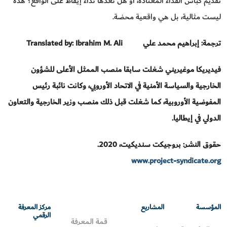
تقديم كباش الفداء المعتادة، أو هل نعدُّها نداء إيقاظ على الواقع؟ هذه
ليست مثالية، بل هي واقعية محضة.
ترجمة: إبراهيم محمد علي
Translated by: Ibrahim M. Ali
فيديريكا موغيريني شغلت سابقا منصب الممثل الأعلى للشؤون
الخارجية والسياسة الأمنية في الاتحاد الأوروبي، وكانت نائبة رئيس
المفوضية الأوروبية، كما شغلت قبل ذلك منصب وزير الخارجية والتعاون
الدولي في إيطاليا.
حقوق النشر: بروجيكت سنديكيت، 2020.
www.project-syndicate.org
المؤسسة
المشاريع
مركز المعرفة
الرقمي
قمة المعرفة