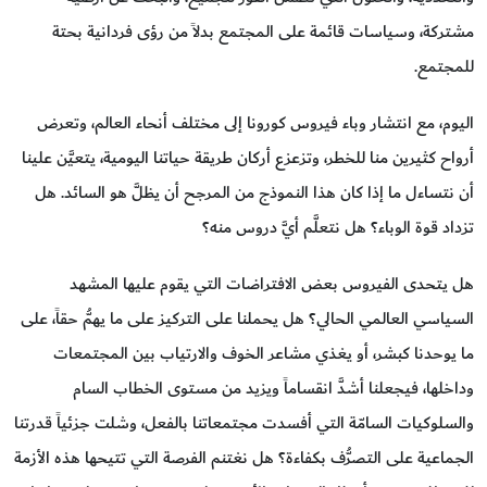
مشتركة، وسياسات قائمة على المجتمع بدلاً من رؤى فردانية بحتة
للمجتمع.
اليوم، مع انتشار وباء فيروس كورونا إلى مختلف أنحاء العالم، وتعرض
أرواح كثيرين منا للخطر، وتزعزع أركان طريقة حياتنا اليومية، يتعيَّن علينا
أن نتساءل ما إذا كان هذا النموذج من المرجح أن يظلَّ هو السائد. هل
تزداد قوة الوباء؟ هل نتعلَّم أيَّ دروس منه؟
هل يتحدى الفيروس بعض الافتراضات التي يقوم عليها المشهد
السياسي العالمي الحالي؟ هل يحملنا على التركيز على ما يهمُّ حقاً، على
ما يوحدنا كبشر، أو يغذي مشاعر الخوف والارتياب بين المجتمعات
وداخلها، فيجعلنا أشدَّ انقساماً ويزيد من مستوى الخطاب السام
والسلوكيات السامّة التي أفسدت مجتمعاتنا بالفعل، وشلت جزئياً قدرتنا
الجماعية على التصرُّف بكفاءة؟ هل نغتنم الفرصة التي تتيحها هذه الأزمة