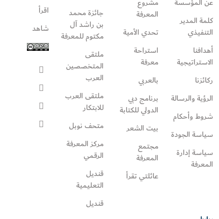
عن المؤسسة
مشروع
اقرأ
جائزة محمد
المعرفة
كلمة المدير
بن راشد آل
شاهد
التنفيذي
تحدي الأمية
مكتوم للمعرفة
أهدافنا
استراحة
ملتقى
الاستراتيجية
معرفة
المتخصصين
العرب
ركائزنا
بالعربي
ملتقى العرب
الرؤية والرسالة
برنامج دبي
للابتكار
الدولي للكتابة
شروط وأحكام
متحف نوبل
بيت الشعر
سياسة الجودة
مركز المعرفة
مجتمع
سياسة إدارة
الرقمي
المعرفة
المعرفة
قنديل
عائلتي تقرأ‎
التعليمية
قنديل