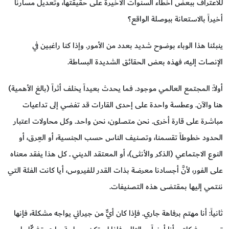
للاعتراف ببعض أخطاء السنوات الأخيرة على حقيقتها، وتعديل مسارنا
أخيراً بالاستعانة ببوصلة الواقع؟
ينبئنا هذا الوباء بوضوح شديد بعدد من الأمور. وإذا كنا راغبين في
الإنصات إليه، فهذه بعض الحقائق الشديدة البساطة.
أولاً: المجتمع العالمي موجود. فما يحدث بعيداً يخلف أثراً (بالغ الأهمية)
هنا والآن. وعطسة واحدة على إحدى القارات قد تفضي إلى تداعيات
مباشرة على قارة أخرى. نحن متصلون، نحن واحد. وكل محاولات اعتبار
الحدود خطوطاً تقسمنا، وتصنيف الناس حسب الجنسية، أو العِرق، أو
النوع الاجتماعي (الذكر والأنثى)، أو المعتقد الديني ــ كل هذا يفقد معناه
على الفور، لأنَّ أجسادنا معرضة بذات القدر للفيروس، أيا كانت الفئة التي
ننتمي إليها بمقتضى هذه التصنيفات.
ثانياً: أنا مهتم برفاهة جاري. فإذا كان أيٌّ من جيراني يواجه مشكلة، فإنها