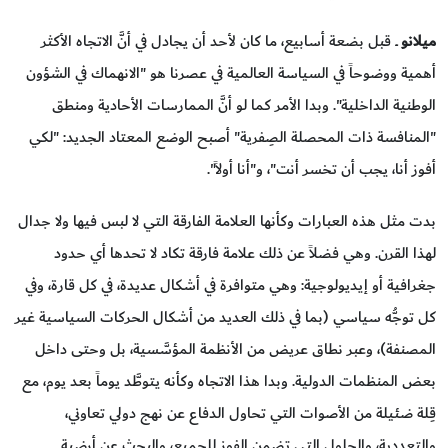
ميلانو
ــ قبل بضعة أسابيع، ما كان لأحد أن يجادل في أنَّ الاتجاه الأكثر
أهمية ووضوحاً في السياسة العالمية في عصرنا هو "الانهماك في الشؤون
الوطنية الداخلية". وبدا الأمر كما لو أنَّ الممارسات الأحادية ومنطق
"المنافسة ذات المحصلة الصِفرية" أصبح الوضع المعتاد الجديد: "لكي
أفوز أنا، يجب أن تخسر أنت"، و"أنا أولاً".
بدت مثل هذه العبارات وكأنها العلامة الفارقة التي لا لبس فيها ولا جدال
لهذا القرن. وهي فضلاً عن ذلك علامة فارقة تكاد لا تحدها أي حدود
جغرافية أو إيديولوجية: وهي متوافرة في أشكال عديدة، في كل قارة، وفي
كل توجُّه سياسي (بما في ذلك العديد من أشكال الحركات السياسية غير
المصنفة)، وعبر نطاق عريض من الأنظمة المؤسَّسية، بل وحتى داخل
بعض المنظمات الدولية. وبدا هذا الاتجاه وكأنه يتوطَّد يوماً بعد يوم، مع
قِلة ضئيلة من الأصوات التي تحاول الدفاع عن نهج دولي تعاوني،
والتعددية، والحلول التي تضمن الفوز للجميع، والبحث عن أرضية