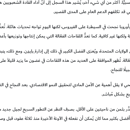
يًّا. أكثر من أي شيء آخر، يُشير هذا السجل إلى أنَّ أداء القادة الشعبويين ه
لتي قد تكلفهم الدعم العام على المدى القصير.
وأوروبا نجحت في السيطرة على الفيروس، لكنها اليوم تواجه تحديات هائلة. تُعدّ
كنها غير كافية. كما تعدُّ اللقاحات الفعّالة التي يمكن إنتاجها وتوزيعها بأعدا
الولايات المتحدة، ويُعزى الفضل الكبير في ذلك إلى إدارة
بايدن
. ومع ذلك، ينب
ّالة. تُظهر الموافقة على العديد من هذه اللقاحات في غضون ما يزيد قليلاً على ع
ًا للنجاح.
صحي لا يقل أهمية عن الأمن المادي لتحقيق النمو الاقتصادي. بعد النجاح في ال
ع بشكل مُباشر.
تُقدَّر بثمن من ناحيتين على الأقل. بصرف النظر عن التطور السريع لجيل جديد م
ل بكثير مما كان يُمكن أن نفعله في الآونة الأخيرة منذ ثلاثة عقود، قبل وصو