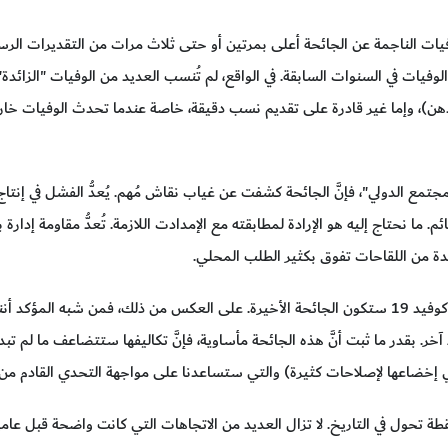
وفيات في السنوات السابقة. في الواقع، لم تُنسب العديد من الوفيات "الزائدة" إ
الذهن)، وإما غير قادرة على تقديم نسب دقيقة، خاصة عندما تحدث الوفيات خا
مع الدولي"، فإنَّ الجائحة كشفت عن غياب نقاش مُهم. يُعدُّ الفشل في إنتا
ب قائم. ما نحتاج إليه هو الإرادة لمطابقته مع الإمدادت اللازمة. تُعدُّ مقاومة إد
تحدة من اللقاحات تفوق بكثير الطلب المحلي.
لا يوجد سبب للاعتقاد بأنَّ جائحة فيروس كوفيد 19 ستكون الجائحة الأخيرة. على العكس من ذلك
. بقدر ما ثبت أنَّ هذه الجائحة مأساوية، فإنَّ تكاليفها ستتضاعف ما لم تبدأ
 إخضاعها لإصلاحات كثيرة) والتي ستساعدنا على مواجهة التحدي القادم من ه
ِل نقطة تحول في التاريخ. لا تزال العديد من الاتجاهات التي كانت واضحة قبل ع