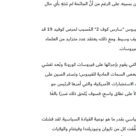
يد 19 - وفي كثير من الأحيان مات كثيرون بسببه. على الرغم من أنَّ الجائحة لم تنتهِ بأي حال
يتعلَّق أحد الاستنتاجات التي تبين أنها أولية بشكل خاص بمصدر الجائحة. في البداية، كان يُعتقد على نطاق واسع أنَّ فيروس "سارس كوف 2" المُسبب لمرض كوفيد 19 قد
يف وسيط. ومع ذلك، يعتقد عدد متزايد من العلماء
فيروسات.
لتي يقوم بإجرائها على فيروسات كورونا؛ وبُعد تفشي
وبعض السمات المادية للفيروس؛ وتستر الصين على
ات الاستخبارات الأمريكية، والتي أمرها الرئيس جو
 على نطاق واسع، فسوف يُلحق ذلك ضررًا بالغًا
السياسي بقدر ما هو نوعية القيادة السياسية. لقد فشلت
َقت كل من تايوان ونيوزيلندا وفيتنام والولايات