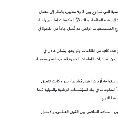
من المرجَّح أن تكون الحصيلة الفعلية للوفيات الناجمة عن الجائحة أعلى بمرتين أو حتى ثلاث مرات من التقديرات الرسمية التي تتراوح بين 3 و4 ملايين، بالنظر إلى معدل
لى هذه الجائحة، وذلك لأنَّ الحكومات إما غير راغبة
رج المستشفيات (والتي قد تُمثل جزءاً من الفجوة في
ج عدد كافٍ من اللقاحات وتوزيعها بشكل عادل في
ارة بايدن لصادرات اللقاحات الكبيرة قصيرة النظر ومخيبة
، فمن شبه المؤكد أننا سنواجه أزمات أخرى مُشابهة، سواء كانت تتعلق
 الحكومات في بناء المؤسَّسات الوطنية والدولية (بما
ذا النوع.
امين - تصاعد التنافس بين القوى العظمى، والاحترار