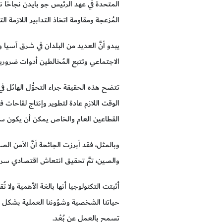
المتحدة في عهد الرئيس جو بايدن نجاحًا نسب
المُزعجة ومقاومة اتخاذ التدابير اللازمة ا
يبدو أنَّ العديد من البلدان في شرق آسيا 
الاجتماعي وتتبع المُخالطين أدوات ضرورية ول
تتضح هذه الحقيقة جراء التحوُّل الهائل في 
الوقت اللازم عادة لتطوير وإنتاج لقاحات فع
القطاعين العام والخاص يمكن أن يكون سبيل
وبالمثل، فقد أبرزت الجائحة أنَّ الأمن ال
والصين، تمَّ تحقيق انتعاش اقتصادي سري
أثبتت التكنولوجيا أنها بالغة الأهمية ولا 
حياتنا الشخصية وشؤوننا العملية بشكل أفض
تسمح بالعمل عن بُعْد.