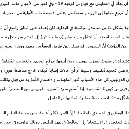
- لقد مضى الآن عام ونصف منذ أن بدأنا في التعايش مع فيروس كوف
ه أن نرجع خطوة إلى الوراء ونستخلص بعض الاستنتاجات الأولية من التجربة.
وهان الصينية، بعد أن انتقل من حيوان (ربما خفاش) إلى البشر من خلال مُض
كن من المؤكد) أنَّ الفيروس قد تسلل عن طريق الخطأ من معهد ووهان لعلم ال
لاشتباه في حدوث تسرّب عرضي، ومن أهمها: موقع المعهد والتجارب المُكثفة ا
رة على تحديد مُضيف وسيط أو أي حالات إصابة مُبكرة خارج مقاطعة هوبي؛ 
ين الدوليين. كل هذه الأسباب تُثير التكهنات والاهتمام المُتزايد من قِبَل وكال
فيروس كورونا المُستجد. إذا أصبح سرد "تسرب الفيروس من المختبر" مقبولاً
ُشكِّل مشكلة سياسية خطيرة لقيادتها في الداخل.
لأداء الوطني في التصدي للجائحة، فإنَّ الأمر الأكثر أهمية ليس طبيعة النظام 
 المتحدة في الاستجابة إلى الجائحة في عهد الرئيس دونالد ترامب، في حين حقّ