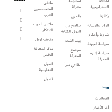
أهدافنا
استراحة
ملتقى
الاستراتيجية
معرفة
المتخصصين
العرب
ركائزنا
بالعربي
ملتقى العرب
الرؤية والرسالة
برنامج دبي
للابتكار
الدولي للكتابة
شروط وأحكام
متحف نوبل
بيت الشعر
سياسة الجودة
مركز المعرفة
مجتمع
سياسة إدارة
الرقمي
المعرفة
المعرفة
قنديل
عائلتي تقرأ‎
التعليمية
قنديل
روابط
الفعاليات
آخر الأخبار