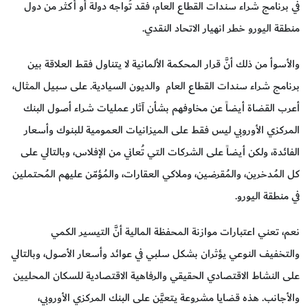
في برنامج شراء سندات القطاع العام، فقد تُواجه دولة أو أكثر من دول
منطقة اليورو خطر انهيار الاتحاد النقدي.
والأسوأ من ذلك أنَّ قرار المحكمة الألمانية لا يتناول فقط العلاقة بين
برنامج شراء سندات القطاع العام والديون السيادية. على سبيل المثال،
أعرب القضاة أيضاً عن مخاوفهم بشأن آثار عمليات شراء أصول البنك
المركزي الأوروبي ليس فقط على الميزانيات العمومية للبنوك وأسعار
الفائدة، ولكن أيضاً على الشركات التي تُعاني من الإفلاس، وبالتالي على
كل المُدخرين، والمُقرضين، وملاكي العقارات، والمُؤمّن عليهم المُحتملين
في منطقة اليورو.
نعم، تعني اعتبارات موازنة المحفظة المالية أنَّ التيسير الكمي
والتخفيف النوعي يؤثران بشكل سلبي في عوائد وأسعار الأصول، وبالتالي
على النشاط الاقتصادي الحقيقي والرفاهية الاقتصادية للسكان المحليين
والأجانب. هذه قضايا مشروعة يتعيَّن على البنك المركزي الأوروبي،