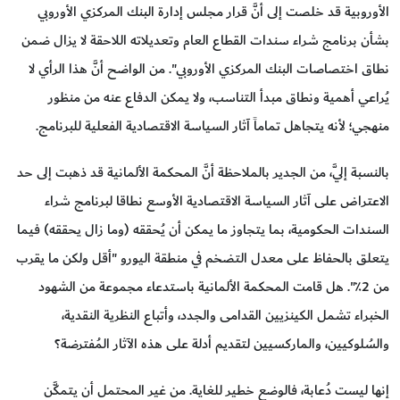
الأوروبية قد خلصت إلى أنَّ قرار مجلس إدارة البنك المركزي الأوروبي
بشأن برنامج شراء سندات القطاع العام وتعديلاته اللاحقة لا يزال ضمن
نطاق اختصاصات البنك المركزي الأوروبي". من الواضح أنَّ هذا الرأي لا
يُراعي أهمية ونطاق مبدأ التناسب، ولا يمكن الدفاع عنه من منظور
منهجي؛ لأنه يتجاهل تماماً آثار السياسة الاقتصادية الفعلية للبرنامج.
بالنسبة إليَّ، من الجدير بالملاحظة أنَّ المحكمة الألمانية قد ذهبت إلى حد
الاعتراض على آثار السياسة الاقتصادية الأوسع نطاقا لبرنامج شراء
السندات الحكومية، بما يتجاوز ما يمكن أن يُحققه (وما زال يحققه) فيما
يتعلق بالحفاظ على معدل التضخم في منطقة اليورو "أقل ولكن ما يقرب
من 2٪". هل قامت المحكمة الألمانية باستدعاء مجموعة من الشهود
الخبراء تشمل الكينزيين القدامى والجدد، وأتباع النظرية النقدية،
والسُلوكيين، والماركسيين لتقديم أدلة على هذه الآثار المُفترضة؟
إنها ليست دُعابة، فالوضع خطير للغاية. من غير المحتمل أن يتمكَّن