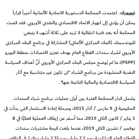
نيويورك
ـ اعتمدت المحكمة الدستورية الاتحادية الألمانية أخيراً قراراً
يمكن أن يؤدي إلى انهيار الاتحاد الاقتصادي والنقدي الأوروبي. فقد قضت
المحكمة أنه بعد فترة انتقالية لا تزيد على ثلاثة أشهر، لا ينبغي
للبوندسبنك (البنك المركزي الألماني) المشاركة في برنامج البنك المركزي
الأوروبي لشراء سندات القطاع العام بهدف تعزيز اقتصادات منطقة اليورو
(PSPP)، ما لم يُوضح مجلس البنك المركزي الأوروبي أنَّ أهداف السياسة
النقدية المنشودة من برنامج الشراء "لن تكون غير متناسبة مع آثار
السياسة الاقتصادية والمالية الناتجة عنها".
يشمل قرار المحكمة الفترة بين أولى عمليات برنامج شراء السندات
الحكومية في 9 مارس / آذار 2015، ومرحلة إعادة الاستثمار التي بدأت في
1 يناير / كانون الثاني 2019، مما أسفر عن إيقاف العملية فعليًّا في 8
نوفمبر / تشرين الثاني 2019، عندما بلغت قيمة مشتريات سندات
القطاع العام التراكمية نحو 2.1 مليار يورو (2.3 مليار دولار). في الواقع،