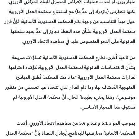
مليار يورو، أو أحدث عمليات الإقراض المصرفي للبنك المركزي الأوروبي.
لكنها تتعارض (بازدراء إلى حدٍّ ما) مع استنتاج محكمة العدل الأوروبية
حول مبدأ التناسب. من وجهة نظر المحكمة الدستورية الألمانية، فإنَّ قرار
محكمة العدل الأوروبية بشأن هذه النقطة تجاوز إلى حدٍّ بعيد سلطتها
القانونية على النحو المنصوص عليه في معاهدة الاتحاد الأوروبي.
من ناحية أخرى، تطرح المحكمة الدستورية الألمانية تساؤلات صريحة
بشأن الاختصاصات القانونية لمحكمة العدل الأوروبية، مُؤكدة احترامها
لقرارات محكمة العدل الأوروبية "ما دامت المحكمة تُطبق المبادئ
المنهجية المُعترف بها، وما دام القرار الذي تتخذه غير تعسفي من منظور
موضوعي". وهذا يعني، بطبيعة الحال، أنَّ محكمة العدل الأوروبية لم
تستوفِ هذا المعيار الأساسي.
بموجب المواد 5.1 و 5.2 و 5.4 من معاهدة الاتحاد الأوروبي، أكدت
المحكمة الألمانية معارضتها للبرنامج. يُجادل القضاة بأنَّ "محكمة العدل