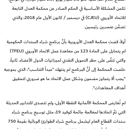
تكمن المشكلة الأساسية في الحكم الصادر عن محكمة العدل التابعة
للاتحاد الأوروبي (CJEU) في ديسمبر / كانون الأول عام 2018، والذي
تضمَّن عنصرين رئيسين.
أولاً، قضت محكمة العدل الأوروبية بأنَّ برنامج شراء السندات الحكومية
لم يتحايل على المادة 123 من معاهدة عمل الاتحاد الأوروبي (TFEU)
والتي تنصُّ على حظر التمويل النقدي لميزانيات الدول الأعضاء. ثانياً،
خلصت المحكمة إلى أنَّ البرنامج لم ينتهك "مبدأ التناسب"، الذي بموجبه
"يجب ألا يتجاوز مضمون وشكل عمل الاتحاد ما هو ضروري لتحقيق
أهداف المعاهدات".
لم تُعارض المحكمة الألمانية النقطة الأولى، ولم تتصدى للتدابير الحديثة
التي تمَّ اتخاذها لمعالجة جائحة كوفيد 19، مثل توسيع برنامج شراء
سندات القطاع العام ليشمل برنامج شراء الطوارئ الوبائية بقيمة 750