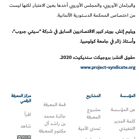
والبرلمان الأوروبي، والمجلس الأوروبي أخدها بعين الاعتبار. لكنها ليست
من اختصاص المحكمة الدستورية الألمانية.
ويليم إتش. بويتر كبير الاقتصاديين السابق في شركة "سيتي جروب"،
وأستاذ زائر في جامعة كولومبيا.
حقوق النشر: بروجيكت سنديكيت، 2020.
www.project-syndicate.org
المؤسسة
المشاريع
مركز المعرفة
الرقمي
قمة المعرفة
عن المؤسسة
مشروع
اقرأ
جائزة محمد
المعرفة
كلمة المدير
بن راشد آل
شاهد
التنفيذي
تحدي الأمية
مكتوم للمعرفة