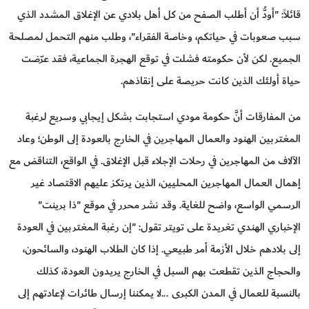
قائلاً: "أودُّ أن أطلب الصفح من كل أهل بلادي عن الإغلاق المشدد الذي
سبب صعوبات في حياتكم، وخاصة الفقراء"، وطلب منهم التحمل لمصلحة
الجميع. لكن لأن حكومته فشلت في توقع الهجرة الجماعية، فقد عرّضت
حياة أولئك الذين كانت حريصة على إنقاذهم.
من المفارقات أنَّ حكومة مودي استجابت بشكل إيجابي وسريع لرغبة
المغتربين الهنود والعمال المهاجرين في الخارج بالعودة إلى الوطن؛ وعاد
الآلاف من المهاجرين في رحلات الإجلاء قبل الإغلاق. في الواقع، التناقض مع
إهمال العمال المهاجرين المحليين، الذين يرتكز عليهم الاقتصاد غير
الرسمي الواسع، واضح للغاية. وقد نشر محرر في موقع "ذا برينت"
الإخباري الهندي تغريدة على تويتر تقول: "إن رغبة المغتربين في العودة
إلى بلادهم خلال الأزمة أمر طبيعي. إذا كان الطلاب الهنود، والسائحون،
والحجاج الذين تقطعت بهم السبل في الخارج يريدون العودة، كذلك
بالنسبة للعمال في المدن الكبرى ...لا يمكننا إرسال طائرات لإعادتهم إلى