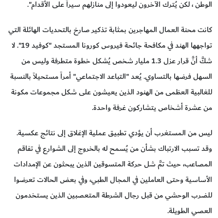
الوطن ، لكن يُترك الآخرون ليعودوا إلى منازلهم سيراً على الأقدام".
كانت محنة العمال المهاجرين بمثابة تذكير صارخ بالتحديات الهائلة التي
تواجهها الهند في مكافحة جائحة فيروس كورونا المستجد "كوفيد 19". لا
شكَّ أنَّ قرار عزل 1.3 مليار شخص يُشكل خطوة متطرفة وليس من
السهل فرضها بالتساوي. يُعد "التباعد الاجتماعي" أمراً مستحيلاً بالنسبة
للغالبية العظمى من الهنود الذين يعيشون على شكل مجموعات مكونة
من عشرة أشخاص يتشاركون غرفة واحدة.
ليس من المستغرب أن يؤدي تطبيق عملية الإغلاق إلى نتائج عكسية.
وقد تسبب الارتباك بشأن من يُسمح له بالخروج إلى الشوارع في تفاقم
المصاعب، حيث تمَّ شل حركة المتسوقين الذين يبحثون عن الإمدادات
الأساسية وحتى العاملين في المجال الطبي، وفي بعض الحالات تعرضوا
للضرب الوحشي من قبل رجال الشرطة المتعصبين الذين يستخدمون
العصي الطويلة.