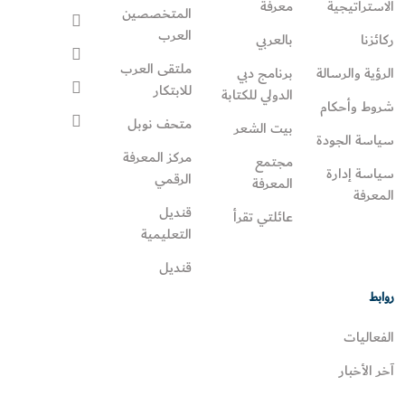
الاستراتيجية
معرفة
المتخصصين
العرب
ركائزنا
بالعربي
ملتقى العرب
الرؤية والرسالة
برنامج دبي
للابتكار
الدولي للكتابة
شروط وأحكام
متحف نوبل
بيت الشعر
سياسة الجودة
مركز المعرفة
مجتمع
سياسة إدارة
الرقمي
المعرفة
المعرفة
قنديل
عائلتي تقرأ‎
التعليمية
قنديل
روابط
الفعاليات
آخر الأخبار