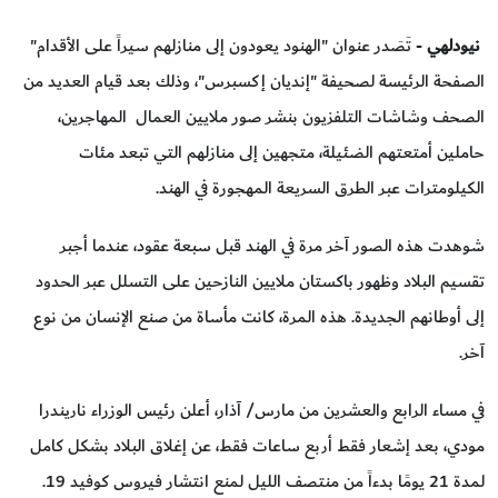
نيودلهي
- تَصَدر عنوان "الهنود يعودون إلى منازلهم سيراً على الأقدام"
الصفحة الرئيسة لصحيفة "إنديان إكسبرس"، وذلك بعد قيام العديد من
الصحف وشاشات التلفزيون بنشر صور ملايين العمال المهاجرين،
حاملين أمتعتهم الضئيلة، متجهين إلى منازلهم التي تبعد مئات
الكيلومترات عبر الطرق السريعة المهجورة في الهند.
شوهدت هذه الصور آخر مرة في الهند قبل سبعة عقود، عندما أجبر
تقسيم البلاد وظهور باكستان ملايين النازحين على التسلل عبر الحدود
إلى أوطانهم الجديدة. هذه المرة، كانت مأساة من صنع الإنسان من نوع
آخر.
في مساء الرابع والعشرين من مارس/ آذار، أعلن رئيس الوزراء ناريندرا
مودي، بعد إشعار فقط أربع ساعات فقط، عن إغلاق البلاد بشكل كامل
لمدة 21 يومًا بدءاً من منتصف الليل لمنع انتشار فيروس كوفيد 19.