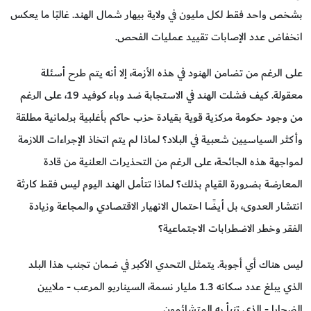
بشخص واحد فقط لكل مليون في ولاية بيهار شمال الهند. غالبًا ما يعكس
انخفاض عدد الإصابات تقييد عمليات الفحص.
على الرغم من تضامن الهنود في هذه الأزمة، إلا أنه يتم طرح أسئلة
معقولة. كيف فشلت الهند في الاستجابة ضد وباء كوفيد 19، على الرغم
من وجود حكومة مركزية قوية بقيادة حزب حاكم بأغلبية برلمانية مطلقة
وأكثر السياسيين شعبية في البلاد؟ لماذا لم يتم اتخاذ الإجراءات اللازمة
لمواجهة هذه الجائحة، على الرغم من التحذيرات العلنية من قادة
المعارضة بضرورة القيام بذلك؟ لماذا تتأمل الهند اليوم ليس فقط كارثة
انتشار العدوى، بل أيضًا احتمال الانهيار الاقتصادي والمجاعة وزيادة
الفقر وخطر الاضطرابات الاجتماعية؟
ليس هناك أي أجوبة. يتمثل التحدي الأكبر في ضمان تجنب هذا البلد
الذي يبلغ عدد سكانه 1.3 مليار نسمة، السيناريو المرعب - ملايين
الضحايا - الذي تنبأ به المتشائمون.