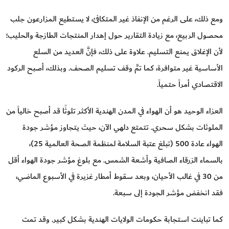
ومع ذلك، على الرغم من الإنفاذ غير المتكافئ، لا يستطيع المزارعون جلب
محصول الربيع، مع زيادة التقارير حول إهدار المنتجات الطازجة والحليب؛
لأن الإغلاق يمنع التسليم. علاوة على ذلك، فإنَّ العديد من السلع
الأساسية غير متوافرة، كما تمَّ وقف تسليم الصحف. وبذلك، أصبح الركود
الاقتصادي أمراً حتمياً.
العزاء الوحيد هو أن الهواء في المدن الهندية الأكثر تلوثًا قد أصبح خالياً من
الملوثات بشكل سحري. تتمتع دلهي الآن، حيث يتجاوز مؤشر جودة
الهواء عادة 500 (تبلغ عتبة السلامة لمنظمة الصحة العالمية 25)،
بالسماء الزرقاء الصافية وأشعة الشمس. مع بلوغ مؤشر جودة الهواء أقل
من 30 في غالب الأحيان، وبعد سقوط أمطار غزيرة في الأسبوع الماضي،
فقد انخفض مؤشر الجودة إلى سبعة.
كما تباينت استجابة حكومات الولايات الهندية بشكل كبير. وقد تمت