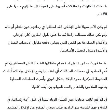
خدمات القطارات والحافلات، أُجبروا على العودة إلى منازلهم سيراً على
الأقدام.
لم يكن الأمر سهلاً على الإطلاق. لقد انطلقوا في رحلتهم دون طعام أو ماء،
ولم تكن هناك محطات راحة مُتاحة على طول الطريق. كان الإرهاق
والأقدام المتقرحة هو الثمن الذي ينبغي دفعه مقابل الانجذاب للمنزل
والأسرة وسبل العيش الأساسية.
عندما قررت بعض الدول استخدام حافلاتها الخاملة لنقل المسافرين، لم
تُعرِ الحشود في محطات الحافلات أي اهتمام لوضع الإغلاق. ولذلك، أغلقت
الحكومة المركزية حدود البلاد بشكل فوري وأمرت السلطات المحلية
بتزويد الملاجئ بالطعام والماء للمهاجرين أينما كانوا.
في الواقع، كانت محاولة منع انتشار الوباء سبباً في خلق أزمة إنسانية. في
كلمة وجهها لشعبه عبر الراديو، طلب مودي الصفح عن الإغلاق المشدد