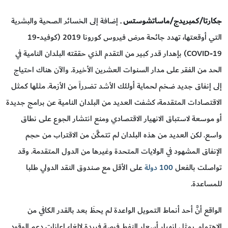
جكارتا/كمبريدج/ماساتشوستس
ــ إضافة إلى الخسائر الصحية والبشرية
التي أوقعتها، تهدد جائحة مرض فيروس كورونا 2019 (كوفيد-19
COVID-19) بإهدار قدر كبير من التقدم الذي حققته البلدان النامية في
الحد من الفقر على مدار السنوات العشرين الأخيرة. والآن هناك احتياج
إلى إنفاق جديد ضخم لحماية أولئك الأشد تضرراً من الأزمة. مثلها كمثل
الاقتصادات المتقدمة، كشفت العديد من البلدان النامية عن برامج جديدة
أو موسعة لاستباق الانهيار الاقتصادي ومنع انتشار الجوع على نطاق
واسع. لكن العديد من هذه البلدان لم تتمكَّن من الاقتراب من حجم
الإنفاق المشهود في الولايات المتحدة وغيرها من الدول المتقدمة. وقد
تواصلت بالفعل
100 دولة
على الأقل مع صندوق النقد الدولي طلبا
للمساعدة.
الواقع أنَّ أحد أنماط التمويل الواعدة لم يحظَ بعد بالقدر الكافي من
الاهتمام. يمثل انهيار أسعار النفط فرصة فريدة لإلغاء إعانات دعم الوقود