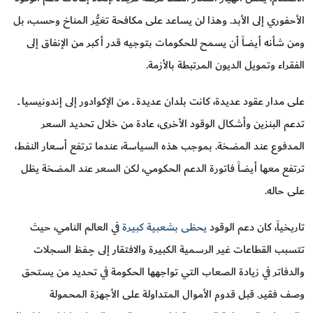
الأحفوري إلى الأبد. وهذا لن يساعد على مكافحة تغيُّر المناخ وحسب، بل
ومن شأنه أيضاً أن يسمح للحكومات بتوجيه قدر أكبر من الإنفاق إلى
الفقراء وتمويل الديون المرتبطة بالأزمة.
على مدار عقود عديدة، كانت بلدان عديدة ــ من الإكوادور إلى إندونيسيا ــ
تدعم البنزين وأشكال الوقود الأخرى، عادة من خلال تحديد السعر
المدفوع عند المضخة. بموجب هذه السياسة، عندما ترتفع أسعار النفط،
ترتفع معها أيضاً فاتورة الدعم الحكومي، لكن السعر عند المضخة يظل
على حاله.
تاريخياً، كان دعم الوقود
يحظى بشعبية كبيرة
في العالم النامي، حيث
تتسبب القطاعات غير الرسمية الكبيرة والافتقار إلى حِـفظ السجلات
والدفاتر في زيادة الصعاب التي تواجهها الحكومة في تحديد من يستحق
وصف فقير. قبل قدوم الأموال المتداولة على الأجهزة المحمولة