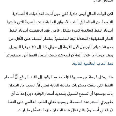
أسعار أخرى.
لكن الوقت الحالي ليس عادياً. ففي حين أثرت التداعيات الاقتصادية
الناجمة عن الجائحة في أغلب الأسواق المالية، كانت الضربة التي تلقتها
أسعار النفط العالمية كبيرة بشكل خاص. فقد انخفضت أسعار النفط
الخام الحقيقية (المعدلة تبعا للتضخم) بمقدار النصف على الأقل، من
نحو 60 دولارا للبرميل قبل الأزمة إلى حوالي 25 إلى 30 دولارا للبرميل.
وعند مرحلة ما خلال أزمة كوفيد-19، بلغت أسعار النفط أدنى مستوياتها
منذ الحرب العالمية الثانية
.
هذا يمثل فرصة غير مسبوقة لإلغاء دعم الوقود إلى الأبد. الواقع أنَّ أسعار
النفط التي بلغت مستويات متدنية للغاية تعني أنَّ العديد من البلدان
بات بوسعها أن تسمح للسوق بتحديد أسعار الوقود دون إحداث أي
تغيير في السعر عند المضخة. وبمجرد تعافي الطلب العالمي على النفط
(وبالتالي أسعاره)، فلن تظلَّ هذه البلدان ملزمة بتحمُّل مليارات