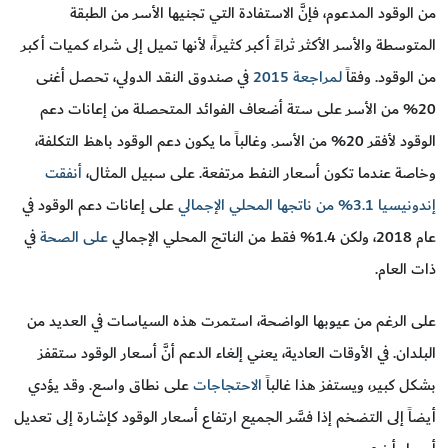
من الوقود المدعوم، فإنَّ الاستفادة التي تجنيها الأسر من الطبقة
المتوسطة والأسر الأكثر ثراءً أكبر كثيراً، لأنها تميل إلى شراء كميات أكبر
من الوقود. وفقاً
لمراجعة 2015
في صندوق النقد الدولي، تحصل أغنى
20% من الأسر على ستة أضعاف الفوائد المتحصلة من إعانات دعم
الوقود لأفقر 20% من الأسر. وغالباً ما يكون دعم الوقود باهظ التكلفة،
وخاصة عندما تكون أسعار النفط مرتفعة. على سبيل المثال،
أنفقت
إندونيسيا 3.1% من ناتجها المحلي الإجمالي
على إعانات دعم الوقود في
عام 2018، ولكن 1.4% فقط من الناتج المحلي الإجمالي
على الصحة
في
ذات العام.
على الرغم من عيوبها الواضحة، استمرت هذه السياسات في العديد من
البلدان. في الأوقات العادية، يعني إلغاء الدعم أنَّ أسعار الوقود ستقفز
بشكل كبير، ويستفز هذا غالباً
الاحتجاجات
على نطاق واسع. وقد يؤدي
أيضاً إلى التضخم إذا فسَّر الجميع ارتفاع أسعار الوقود كإشارة إلى تعديل