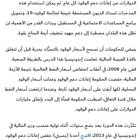
الدولارات من إعانات دعم الوقود كل عام. ثم يمكن استخدام هذه
المدخرات لسداد الديون المستحقة نتيجة لجائحة كوفيد-19، وتمويل
برامج المساعدات الاجتماعية في المستقبل. وبذات القدر من الأهمية، لن
تظل هذه البلدان مضطرة إلى دعم جهود تخفيف أزمة المناخ بقوة.
ينبغي للحكومات أن تسمح لأسعار الوقود بالتحرُّك بحرية قبل أن تنغلق
نافذة الفرصة الحالية. تعلمت إندونيسيا هذا الدرس بالطريقة الصعبة.
ففي عام 2008، في أعقاب انخفاض أسعار النفط العالمية نتيجة للأزمة
المالية، خفضت الحكومة إعانات دعم الوقود وعدلت أسعار الوقود
المحلية، لكها أبقت على أسعار الوقود ثابتة. وعندما ارتفعت أسعار النفط
خلال فترة التعافي، اضطرت الحكومة فجأة إلى البدء بإنفاق مليارات
الدولارات على إعانات دعم الوقود.
تكرَّرت هذه الدورة بعد بضع سنوات. أثناء توليه منصب وزير المالية في
إندونيسيا في عام 2013،
اقترح
أحدنا (بصري) خفض إعانات دعم الوقود