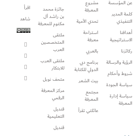
عن المؤسسة
مشروع
اقرأ
جائزة محمد
المعرفة
كلمة المدير
بن راشد آل
شاهد
التنفيذي
تحدي الأمية
مكتوم للمعرفة
أهدافنا
استراحة
ملتقى
الاستراتيجية
معرفة
المتخصصين
العرب
ركائزنا
بالعربي
ملتقى العرب
الرؤية والرسالة
برنامج دبي
للابتكار
الدولي للكتابة
شروط وأحكام
متحف نوبل
بيت الشعر
سياسة الجودة
مركز المعرفة
مجتمع
سياسة إدارة
الرقمي
المعرفة
المعرفة
قنديل
عائلتي تقرأ‎
التعليمية
قنديل