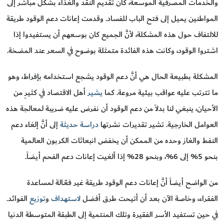
والخدمات المصرفية الموسعة، كان تقديم النقد والغذاء بشكل مباشر إلى
المواطنين يميل إلى فتح الباب للفساد. وقدمت إعانات دعم الوقود طريقة
للالتفاف حول هذه المشكلة، لأنَّ الجميع كان بوسعهم أن يستفيدوا إذا
اشتروا الوقود، وكانت هذه الفائدة متمثلة بوضوح في السعر عند المضخة.
المشكلة بطبيعة الحال هي أنَّ دعم الوقود يشجع استخدامه بإفراط، وهو
ما تترتب عليه عواقب بيئية مروعة. كما
يشير
أهل الاقتصاد في كثيرٍ من
الأحيان، ينبغي لنا بدلاً من دعم الوقود أن نفرض عليه ضريبة لمعالجة هذه
العوامل الخارجية. تشير تقديرات نشرتها
دراسة حديثة
إلى أنَّ إلغاء دعم
النفط والغاز وحده من الممكن أن يخفض انبعاثات الكربون العالمية
بنحو 5% إلى 6%، وبنحو 28% إذا ألغيت إعانات دعم الفحم أيضاً.
من الواضح أيضاً أنَّ إعانات دعم الوقود طريقة غير فعّـالة لمساعدة
الفقراء، وخاصة الآن بعد أن أتيحت طرق أفضل
لاستهداف
و
توزيع
الفوائد.
في حين تستفيد الأسر الفقيرة وتلك المنتمية إلى الطبقة المتوسطة الدنيا