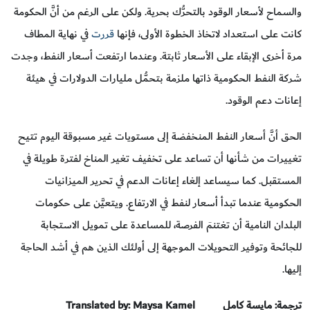
والسماح لأسعار الوقود بالتحرُّك بحرية. ولكن على الرغم من أنَّ الحكومة
كانت على استعداد لاتخاذ الخطوة الأولى، فإنها
قررت
في نهاية المطاف
مرة أخرى الإبقاء على الأسعار ثابتة. وعندما ارتفعت أسعار النفط، وجدت
شركة النفط الحكومية ذاتها ملزمة بتحمُّل مليارات الدولارات في هيئة
إعانات دعم الوقود.
الحق أنَّ أسعار النفط المنخفضة إلى مستويات غير مسبوقة اليوم تتيح
تغييرات من شأنها أن تساعد على تخفيف تغير المناخ لفترة طويلة في
المستقبل. كما سيساعد إلغاء إعانات الدعم في تحرير الميزانيات
الحكومية عندما تبدأ أسعار لنفط في الارتفاع. ويتعيَّن على حكومات
البلدان النامية أن تغتنمَ الفرصة، للمساعدة على تمويل الاستجابة
للجائحة وتوفير التحويلات الموجهة إلى أولئك الذين هم في أشد الحاجة
إليها.
ترجمة: مايسة كامل
Translated by: Maysa Kamel