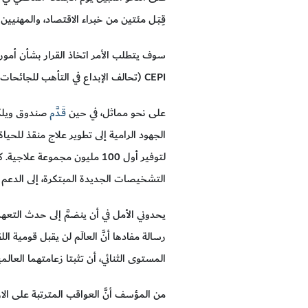
قِـبَـل مئتين من خبراء الاقتصاد، والمهني
سوف يتطلب الأمر اتخاذ القرار بشأن أمور 
CEPI (تحالف الإبداع في التأهب للجائحات) قطع ثلث الطريق فقط نحو تأمين 3 مليارات دولار يحتاج إليها لتطوير وتصنيع مئات الملايين من جرعات لقاح كوفيد-19.
على نحو مماثل، في حين
قَـدَّم
الجهود الرامية إلى تطوير علاج منقذ للح
لتوفير أول 100 مليون مجمو
التشخيصات الجديدة المبتكرة، إلى الدعم أ
يحدوني الأمل في أن ينضمَّ إلى حدث التعهد 
رسالة مفادها أنَّ العالَم لن يقبل قومية ا
المستوى الثنائي، أن تثبتا زعامتهما العالم
من المؤسف أنَّ العواقب المترتبة على الا