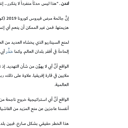
لندن
ــ "هذا ليس حدثاً منفرداً لا يتكرر...
هزيمتها. فمن غير الممكن أن ينعم أي إنسا
لمنع السيناريو الذي يخشاه العديد من العل
إلحاحاً: في أفقر بلدان العالم. وكما
حَـذَّر
آبي 
الواقع أنَّ آبي لا يهوِّن من شأن التهديد. إذ
ملايين في قارة إفريقيا. علاوة على ذلك، ربما تتسبب الجائ
العالمية.
الواقع أنَّ أي استراتيجية خروج ناجحة من 
أنفسنا عاجزين عن منع المزيد من الفاشيات
هذا الخطر حقيقي بشكل صارخ. فبين بلدان جنوب الصحر