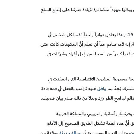
بذلوا جهوداً متضافرة لزيادة قدرتنا على إنتاج السلع
هذا الربيع وحده للمساعدة على استئصال كوفيد-19. وهذا يعادل دولاراً واحداً فقط لكل شخص في
ى الجائحة. إنه لأمر صادم حقاً أن نعلم أنَّ الحكومات كانت حتى
راً كبيراً من السخاء من قِـبَـل أفراد وشركات في
حة مجموعة العشرين الافتراضية التي انعقدت في
رك يَـعِـدُ بما
وافق
عليه ترامب بالفعل في قمة قادة
م لبرامج الطوارئ. وبدلاً من ذلك صدر بيان ضعيف.
فرنسا، وألمانيا، والنرويج، والمملكة العربية
 أنَّ هذه القمة تشكل الطريق الصحيح إلى الأمام،
ون
، وعلى النحو الموصى به في
رسالة حديثة
موقعة من