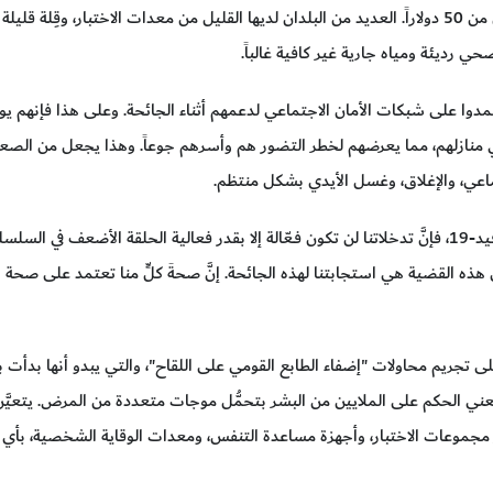
خمس دول، يتدنى الإنفاق الصحي إلى أقل من 50 دولاراً. العديد من البلدان لديها القليل من معدات ال
رديئة ومياه جارية غير كافية غالباً.
وا على شبكات الأمان الاجتماعي لدعمهم أثناء الجائحة. وعلى هذا فإنهم يواجه
ا في منازلهم، مما يعرضهم لخطر التضور هم وأسرهم جوعاً. وهذا يجعل من الص
جتماعي، والإغلاق، وغسل الأيدي بشكل منتظم.
إذا كان لنا أن نتمكَّن من إيقاف جائحة كوفيد-19، فإنَّ تدخلاتنا لن تكون فـعّالة إلا بقدر فعالية ال
ون هذه القضية هي استجابتنا لهذه الجائحة. إنَّ صحةَ كلٍّ منا تعتمد على صحة
 تجريم محاولات "إضفاء الطابع القومي على اللقاح"، والتي يبدو أنها بدأت ب
عني الحكم على الملايين من البشر بتحمُّل موجات متعددة من المرض. يتعيَّن 
موعات الاختبار، وأجهزة مساعدة التنفس، ومعدات الوقاية الشخصية، بأي وسي