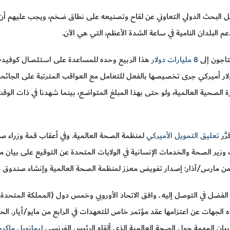
مويل البحث الدولي التعاوني عن لقاح وتصنيعه على نطاق ضخم، ويجب عليهم أن ي
دعم البلدان النامية في ساعة الشدة الأعظم، التي هي الآن.
حتاجون إلى
8 مليارات دولار
 جزء ضئيل من 14 تريليون دولار أميركي جرى تخصيصها بالفعل للتعامل مع العواقب المترتبة عل
 الصحية العالمية، ولو حتى بهذا المبلغ المتواضع، بينما شهدنا في ذات الوقت قد
َّر
تعليق التمويل الأميركي
لمنظمة الصحة العالمية. وفي أعقاب قمة وزراء ص
وزير الصحة والخدمات الإنسانية في الولايات المتحدة عن التوقيع على بيان مشت
 مارس/آذار: إصدار تفويض معزز لمنظمة الصحة العالمية وإنشاء صندوق دائ
 الفضل في التوصل إليه ــ وافق الاتحاد الأوروبي وخمس دول (المملكة المتحدة، و
الجهات عن اعتزامها عقد مؤتمر خاص للتعهدات في الرابع من مايو/أيار. الحق
بيان المهمة حول الصحة العالمية الذي ألقاه الرئيس الفرنسي
إيمانويل ماكر