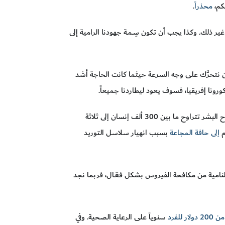
كم،
محذرا
ً.
داً جغرافية أو سياسية أو غير ذلك. وكذا يجب أن تكون سِـمـة جهودنا الرامية إلى
 أن نتحرَّك على وجه السرعة حيثما كانت الحاجة أشد
ورونا إفريقيا، فسوف يعود ليطاردنا جميعاً.
الأمم المتحدة إلى أنَّ جائحة كوفيد-19 قد تخلف خسائر في أرواح البشر تتراوح ما بين 300 ألف إنسان إلى ثلاثة
إلى حافة المجاعة
بسبب انهيار سلاسل التوريد
 النامية من مكافحة الفيروس بشكل فعّـال، فربما نجد
ولار للفرد
سنوياً على الرعاية الصحية. وفي