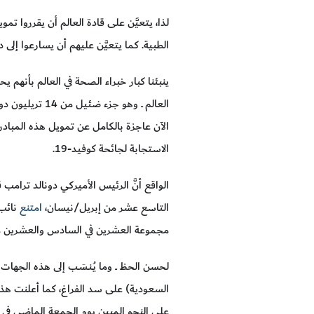
لذا، يتعيَّن على قادة العالم أن يقرروا ت
الطبية. كما يتعيَّن عليهم أن يسارعوا إلى 
ينبئنا كبار خبراء الصحة في العالم بأنهم ي
العالم ــ وهو
الآن عاجزة بالكامل عن تمويل هذه المبادرة
الاستجابة لجائحة كوفيد-19.
الواقع أنَّ الرئيس الأميركي دونالد ترامب قر
التاسع عشر من إبريل/نيسان،
امتنع
نائب 
مجموعة العشرين في السادس والعشرين من
لحسن الحظ ــ وما يُـنـسَـب إلى هذه الجهات
السعودية) على سد الفراغ، كما أعلنت هذه 
على النحو المبين يوم الجمعة الماضي في 