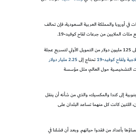
 في أوروبا والمملكة العربية السعودية، فإن تحالف
صندوق ويلكوم، ومؤسَّسة بِل وميليندا جيتس، ومؤسَّسة ماستركارد مجتمعين ما يصل إلى 125 مليون دولار من التمويل الأولي لتسريع عجلة
جية ولقاح كوفيد-19
تحتاج إلى
2.25 مليار دولار
ختبارات التشخيصية حول العالم، مثل مؤسسة
الجنوبية إلى كندا والمكسيك، والذي من شأنه أن ينقل
صين، اللتين كانت كل منهما تساعد البلدان على
صاؤها بأعداد من فقدوا حياتهم. وبعد أن فشلنا في