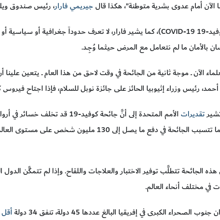
 إننا الآن أمام عدوى بشرية متوطنة"، هكذا قال
جيريمي فارار
، رئيس صندوق ويل
إنَّ جائحة مرض فيروس كورونا 2019 (كوفيد-19 COVID-19)، كما يشير فارار، لا تعرف حدو
ن بالأمان ما لم نتعامل مع المرض حيثما وُجِـد.
ماء الآن ــ موجة ثانية من الجائحة في وقت لاحق من هذا العام ــ يتعين علينا
أحمد، رئيس وزراء إثيوبيا الحائز على جائزة نوبل للسلام، فإذا اجتاح فيروس ك
 تشير
تقديرات
حة في دفع ما يصل إلى 130 مليون شخص على مستوى العالم
هذه الجائحة تتطلَّب توفير الاختبار والعلاجات واللقاح. وإذا لم تتمكَّن الدول
 في مختلف أنحاء العالم.
اء الكبرى في إفريقيا البالغ عددها 45 دولة، تنفق 34 دولة
أقل من 200 د