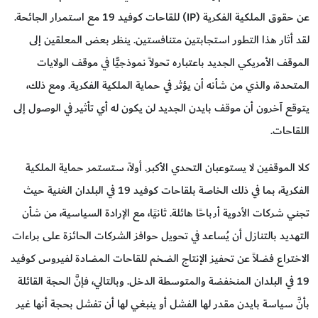
عن حقوق الملكية الفكرية (IP) للقاحات كوفيد 19 مع استمرار الجائحة.
لقد أثار هذا التطور استجابتين متنافستين. ينظر بعض المعلقين إلى
الموقف الأمريكي الجديد باعتباره تحولاً نموذجيًّا في موقف الولايات
المتحدة، والذي من شأنه أن يؤثر في حماية الملكية الفكرية. ومع ذلك،
يتوقع آخرون أن موقف بايدن الجديد لن يكون له أي تأثير في الوصول إلى
اللقاحات.
كلا الموقفين لا يستوعبان التحدي الأكبر. أولاً، ستستمر حماية الملكية
الفكرية، بما في ذلك الخاصة بلقاحات كوفيد 19 في البلدان الغنية حيث
تجني شركات الأدوية أرباحًا هائلة. ثانيًا، مع الإرادة السياسية، من شأن
التهديد بالتنازل أن يُساعد في تحويل حوافز الشركات الحائزة على براءات
الاختراع فضلاً عن تحفيز الإنتاج الضخم للقاحات المضادة لفيروس كوفيد
19 في البلدان المنخفضة والمتوسطة الدخل. وبالتالي، فإنَّ الحجة القائلة
بأنَّ سياسة بايدن مقدر لها الفشل أو ينبغي لها أن تفشل بحجة أنها غير