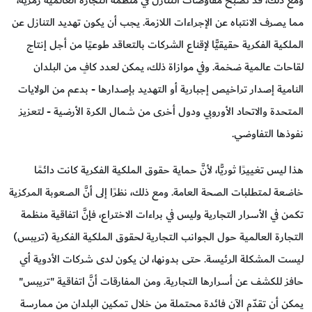
ومع ذلك، قد تُصبح مفاوضات التنازل في منظمة التجارة العالمية رمزية،
مما يصرف الانتباه عن الإجراءات اللازمة. يجب أن يكون تهديد التنازل عن
الملكية الفكرية حقيقيًّا لإقناع الشركات بالتعاقد طوعيًا من أجل إنتاج
لقاحات عالمية ضخمة. وفي موازاة ذلك، يمكن لعدد كافٍ من البلدان
النامية إصدار تراخيص إجبارية أو التهديد بإصدارها - بدعم من الولايات
المتحدة والاتحاد الأوروبي ودول أخرى من شمال الكرة الأرضية - لتعزيز
نفوذها التفاوضي.
هذا ليس تغييرًا ثوريًّا، لأنَّ حماية حقوق الملكية الفكرية كانت دائمًا
خاضعة لمتطلبات الصحة العامة. ومع ذلك، نظرًا إلى أنَّ الصعوبة المركزية
تكمن في الأسرار التجارية وليس في براءات الاختراع، فإنَّ اتفاقية منظمة
التجارة العالمية حول الجوانب التجارية لحقوق الملكية الفكرية (تريبس)
ليست المشكلة الرئيسة. حتى بدونها، لن يكون لدى شركات الأدوية أي
حافز للكشف عن أسرارها التجارية. ومن المفارقات أنَّ اتفاقية "تريبس"
يمكن أن تقدّم الآن فائدة محتملة من خلال تمكين البلدان من ممارسة