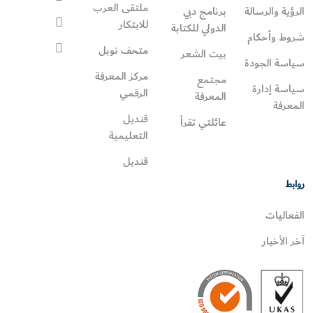
ملتقى العرب
الرؤية والرسالة
برنامج دبي
للابتكار
الدولي للكتابة
شروط وأحكام
متحف نوبل
بيت الشعر
سياسة الجودة
مركز المعرفة
مجتمع
سياسة إدارة
الرقمي
المعرفة
المعرفة
قنديل
عائلتي تقرأ‎
التعليمية
قنديل
روابط
الفعاليات
آخر الأخبار