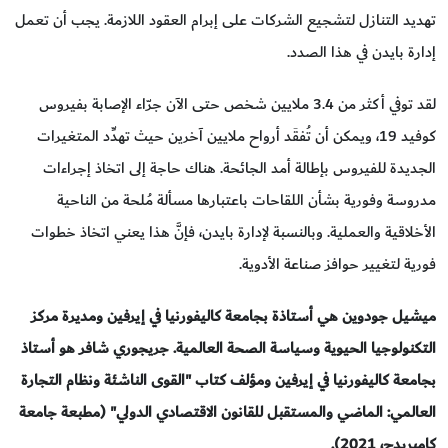
تهديد التنازل لتشجيع الشركات على إبرام العقود اللازمة. يجب أن تعمل
إدارة بايدن في هذا الصدد.
لقد توفي أكثر من 3.4 ملايين شخص حتى الآن جرّاء الإصابة بفيروس
كوفيد 19، ويمكن أن تُفقَد أرواح ملايين آخرين حيث تهدِّد المتغيرات
الجديدة للفيروس بإطالة أمد الجائحة. هناك حاجة إلى اتخاذ إجراءات
مدروسة وفورية بشأن اللقاحات باعتبارها مسألة مُلحة من الناحية
الأخلاقية والعملية. وبالنسبة لإدارة بايدن، فإنَّ هذا يعني اتخاذ خطوات
فورية لتغيير حوافز صناعة الأدوية.
ميشيل جودوين هي أستاذة بجامعة كاليفورنيا في إيرفين ومديرة مركز
التكنولوجيا الحيوية وسياسة الصحة العالمية. جريجوري شافر هو أستاذ
بجامعة كاليفورنيا في إيرفين ومؤلف كتاب "القوى الناشئة ونظام التجارة
العالمي: الماضي والمستقبل للقانون الاقتصادي الدولي" (مطبعة جامعة
كامبريدج، 2021).