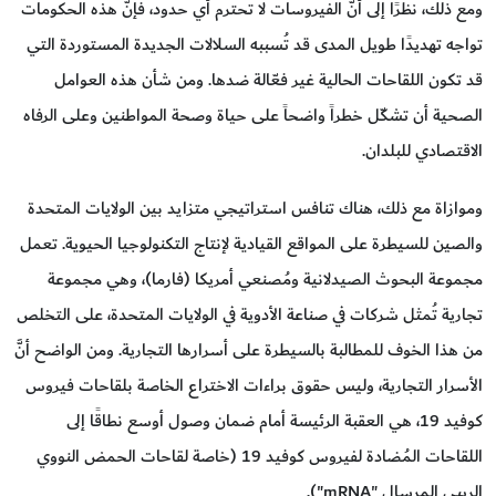
ومع ذلك، نظرًا إلى أنَّ الفيروسات لا تحترم أي حدود، فإنَّ هذه الحكومات
تواجه تهديدًا طويل المدى قد تُسببه السلالات الجديدة المستوردة التي
قد تكون اللقاحات الحالية غير فعّالة ضدها. ومن شأن هذه العوامل
الصحية أن تشكّل خطراً واضحاً على حياة وصحة المواطنين وعلى الرفاه
الاقتصادي للبلدان.
وموازاة مع ذلك، هناك تنافس استراتيجي متزايد بين الولايات المتحدة
والصين للسيطرة على المواقع القيادية لإنتاج التكنولوجيا الحيوية. تعمل
مجموعة البحوث الصيدلانية ومُصنعي أمريكا (فارما)، وهي مجموعة
تجارية تُمثل شركات في صناعة الأدوية في الولايات المتحدة، على التخلص
من هذا الخوف للمطالبة بالسيطرة على أسرارها التجارية. ومن الواضح أنَّ
الأسرار التجارية، وليس حقوق براءات الاختراع الخاصة بلقاحات فيروس
كوفيد 19، هي العقبة الرئيسة أمام ضمان وصول أوسع نطاقًا إلى
اللقاحات المُضادة لفيروس كوفيد 19 (خاصة لقاحات الحمض النووي
الريبي المرسال "mRNA").