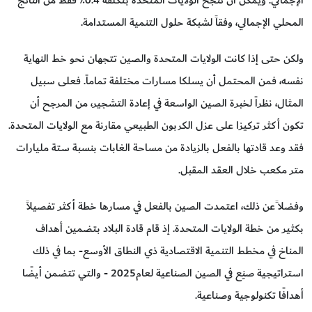
الإجمالي. ويمكن أن تنجح الولايات المتحدة بتكلفة 0.4٪ فقط من الناتج
المحلي الإجمالي، وفقاً لشبكة حلول التنمية المستدامة.
ولكن حتى إذا كانت الولايات المتحدة والصين تتجهان نحو خط النهاية
نفسه، فمن المحتمل أن يسلكا مسارات مختلفة تماماً. فعلى سبيل
المثال، نظراً لخبرة الصين الواسعة في إعادة التشجير، من المرجح أن
تكون أكثر تركيزا على عزل الكربون الطبيعي مقارنة مع الولايات المتحدة.
فقد وعد قادتها بالفعل بالزيادة من مساحة الغابات بنسبة ستة مليارات
متر مكعب خلال العقد المقبل.
وفضلا ًعن ذلك، اعتمدت الصين بالفعل في مسارها خطة أكثر تفصيلاً
بكثير من خطة الولايات المتحدة. إذ قام قادة البلاد بتضمين أهداف
المناخ في مخطط التنمية الاقتصادية ذي النطاق الأوسع- بما في ذلك
استراتيجية صنِع في الصين الصناعية لعام2025 - والتي تتضمن أيضًا
أهدافًا تكنولوجية وصناعية.