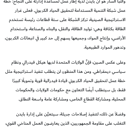
والنبأ السار هو أنَّ بايدن لديه إطار عمل لمساعدة إدارته على النجاح: خطة
عمل شبكة التنمية المستدامة لتحقيق الحياد الكربوني. فعلى غرار
الاستراتيجية الصينية، تركز الشبكة على ستة قطاعات رئيسة تستخدم
الطاقة بكثافة وهي: توليد الطاقة، والنقل، والبناء، والصناعة، واستخدام
الأراضي، وإنتاج المواد، وجميعها يسهم إلى حد كبير في انبعاثات الكربون،
وتدهور الموارد الطبيعية.
وعلى عكس الصين، فإنَّ الولايات المتحدة لديها هيكل فيدرالي ونظام
سياسي ديمقراطي. ومن هذا المنظور، لن يتطلب تنفيذ استراتيجية مثل
خطة عمل لتحقيق الحياد الكربوني قيادة فيدرالية قوية وتمويلًا كبيرًا
فقط، بل سيتطلب أيضًا التعاون مع حكومات الولايات والحكومات
المحلية، ومشاركة القطاع الخاص، ومشاركة عامة واسعة النطاق.
وفضلاً عن ذلك، لتنفيذ إصلاحات جريئة، سيتعيَّن على إدارة بايدن
التغلب على مقاومة الجمهوريين، الذين يعارضون العمل المناخي القوي،