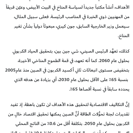
الأهداف، أنشأ مكتباً جديداً لسياسة المناخ في البيت الأبيض، وعيّن فريقاً
من المهنيين ذوي الخبرة في المناصب الرئيسة. فعلى سبيل المثال،
سيعمل وزير الخارجية السابق، جون كيري، مبعوثاً دولياً بشأن تغير
المناخ.
كذلك، تعهَّد الرئيس الصيني، شي جين بين، بتحقيق الحياد الكربوني
بحلول عام 2060. كما أنه تعهد، في قمة الطموح المناخي الأخيرة،
بتخفيض مستوى انبعاثات ثاني أكسيد الكربون في الصين منذ عام2005
بنسبة 65٪ على الأقل بحلول عام 2030، أي بزيادة عن هدفه الذي
يحدده سابقاً في نسبة أقصاها 65٪.
إنَّ التكاليف الاقتصادية لتحقيق هذه الأهداف لن تكون باهظة. إذ تفيد
تقديرات لجنة تحوُّلات الطاقة أنَّ الصين يمكنها تحقيق اقتصاد خالٍ من
الكربون بحلول عام 2050. بتكلفة أقل من 0.6٪ من الناتج المحلي