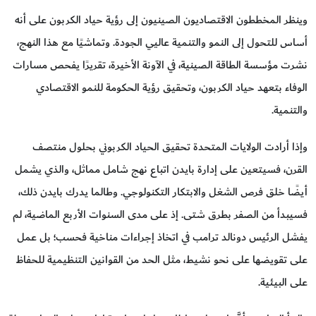
وينظر المخططون الاقتصاديون الصينيون إلى رؤية حياد الكربون على أنه
أساس للتحول إلى النمو والتنمية عاليي الجودة. وتماشيًا مع هذا النهج،
نشرت مؤسسة الطاقة الصينية، في الآونة الأخيرة، تقريرًا يفحص مسارات
الوفاء بتعهد حياد الكربون، وتحقيق رؤية الحكومة للنمو الاقتصادي
والتنمية.
وإذا أرادت الولايات المتحدة تحقيق الحياد الكربوني بحلول منتصف
القرن، فسيتعين على إدارة بايدن اتباع نهج شامل مماثل، والذي يشمل
أيضًا خلق فرص الشغل والابتكار التكنولوجي. وطالما يدرك بايدن ذلك،
فسيبدأ من الصفر بطرق شتى. إذ على مدى السنوات الأربع الماضية، لم
يفشل الرئيس دونالد ترامب في اتخاذ إجراءات مناخية فحسب؛ بل عمل
على تقويضها على نحو نشيط، مثل الحد من القوانين التنظيمية للحفاظ
على البيئية.