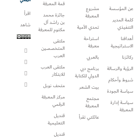
قمة المعرفة
عن المؤسسة
مشروع
اقرأ
جائزة محمد
المعرفة
كلمة المدير
بن راشد آل
شاهد
التنفيذي
تحدي الأمية
مكتوم للمعرفة
أهدافنا
استراحة
ملتقى
الاستراتيجية
معرفة
المتخصصين
العرب
ركائزنا
بالعربي
ملتقى العرب
الرؤية والرسالة
برنامج دبي
للابتكار
الدولي للكتابة
شروط وأحكام
متحف نوبل
بيت الشعر
سياسة الجودة
مركز المعرفة
مجتمع
سياسة إدارة
الرقمي
المعرفة
المعرفة
قنديل
عائلتي تقرأ‎
التعليمية
قنديل