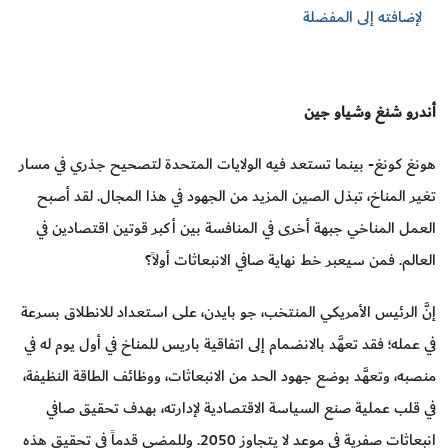
لإضافته إلى المفضلة
أندرو شنغ وشياو جين
هونغ كونغ- بينما تستعد فيه الولايات المتحدة لتصحيح جذري في مسار
تغير المناخ، تبذل الصين المزيد من الجهود في هذا المجال. لقد أصبح
العمل المناخي جبهة أخرى في المنافسة بين أكبر قوتين اقتصادين في
العالم. فمن سيعبر خط نهاية صافي الانبعاثات أولاً؟
إنَّ الرئيس الأمريكي المنتخب، جو بايدن، على استعداد للانطلاق بسرعة
في عمله؛ فقد تعهَّد بالانضمام إلى اتفاقية باريس للمناخ في أول يوم له في
منصبه، وتعهَّد بوضع جهود الحد من الانبعاثات، ووظائف الطاقة النظيفة،
في قلب عملية صنع السياسة الاقتصادية لإدارته، بهدف تحقيق صافي
انبعاثات صفرية في موعد لا يتجاوز 2050. وللمضي قدماً في تحقيق هذه