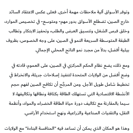
وتوفر الأسواق آلية ملاحظات مهمة أخرى. فعلى عكس الاعتقاد السائد
خارج الصين، تضطلع الأسواق بدور مهم- ومتوسع- في تخصيص الموارد،
وخلق فرص الشغل، وتنسيق العرض والطلب، وتحفيز الابتكار. وتطالب
الطبقة المتوسطة السريعة النمو في الصين، على وجه الخصوص، بظروف
بيئية أفضل، بدلاً من مجرد نمو الناتج المحلي الإجمالي.
ومع ذلك، يضع نظام الحكم المركزي في الصين، على العموم، قادته في
وضع أفضل من الولايات المتحدة لتنفيذ إصلاحات جريئة، والانخراط في
تخطيط شامل طويل الأجل. ومن المرجَّح أن تكافح الصين لفهم حجم
الأنشطة الاقتصادية التي تستهلك الطاقة بكثافة ونطاقها وتكاليفها، لا
سيما بالمقارنة مع تكاليف دورة حياة الطاقة الخضراء، والمواد، وأنظمة
النقل، والتقنيات الصناعية والزراعية، ونهج استخدام الأراضي.
وهذا هو المكان الذي يمكن أن تساعد فيه "المنافسة البناءة" مع الولايات