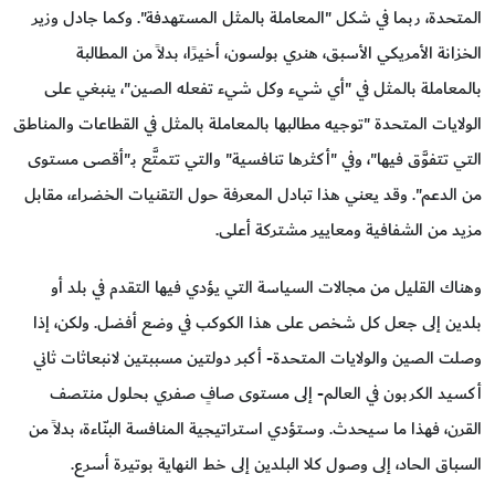
المتحدة، ربما في شكل "المعاملة بالمثل المستهدفة". وكما جادل وزير
الخزانة الأمريكي الأسبق، هنري بولسون، أخيرًا، بدلاً من المطالبة
بالمعاملة بالمثل في "أي شيء وكل شيء تفعله الصين"، ينبغي على
الولايات المتحدة "توجيه مطالبها بالمعاملة بالمثل في القطاعات والمناطق
التي تتفوَّق فيها"، وفي "أكثرها تنافسية" والتي تتمتَّع بـ"أقصى مستوى
من الدعم". وقد يعني هذا تبادل المعرفة حول التقنيات الخضراء، مقابل
مزيد من الشفافية ومعايير مشتركة أعلى.
وهناك القليل من مجالات السياسة التي يؤدي فيها التقدم في بلد أو
بلدين إلى جعل كل شخص على هذا الكوكب في وضع أفضل. ولكن، إذا
وصلت الصين والولايات المتحدة- أكبر دولتين مسببتين لانبعاثات ثاني
أكسيد الكربون في العالم- إلى مستوى صافٍ صفري بحلول منتصف
القرن، فهذا ما سيحدث. وستؤدي استراتيجية المنافسة البنّاءة، بدلاً من
السباق الحاد، إلى وصول كلا البلدين إلى خط النهاية بوتيرة أسرع.