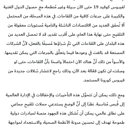
لفيروس كوفيد 19 حتى الآن سيئة وغير مُنظمة، مع حصول الدول الغنية
والكبيرة على جرعات كافية من اللقاحات. في هذه المرحلة، من المحتمل
ألا تُحقق العديد من الاقتصادات الناشئة والنامية مُستويات معقولة من
التلقيح حتى نهاية هذا العام، على أقرب تقدير. قد لا تحصل العديد من
هذه البلدان على اللقاحات التي تمَّ شراؤها مُسبقًا بالفعل، لأنَّ الشركات
المصنعة قد بالغت في وعودها فيما يتعلَّق بالجرعات التي يمكن تقديمها.
والأسوأ من ذلك أنَّ هناك الآن احتمالاً واضحًا بأنَّ اللقاحات، حتى لو
وصلت، لن تكون فعّالة بعد الآن، وذلك راجع لانتشار سُلالات جديدة من
فيروس كورونا المستجد.
ومع ذلك، يمكن أن تتحوَّل هذه التأخيرات والإخفاقات في الإدارة العالمية
إلى فُرص مُناسبة. نظرًا إلى أنَّ الوضع يستدعي حملات تلقيح جماعي
على نطاق عالمي، يمكن أن تُشكل هذه الجهود منصة لمبادرات دولية
طموحة تهدف إلى تحسين مرونة الأنظمة الصحية، والاستعداد لمواجهة