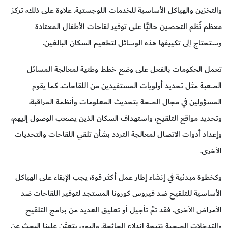
والتخزين والهياكل الأساسية للخدمات اللوجستية. علاوة على ذلك، تركز
معظم نُظم التحصين حاليًّا على توفير لقاحات الأطفال المعتادة
وستحتاج إلى تكييفها هذه الوسائل لتطعيم السكان البالغين.
تعمل الحكومات بالفعل على وضع خطط وطنية لمعالجة المسائل
الصعبة مثل تحديد أولويات المستفيدين من اللقاحات. كما يقوم
المسؤولين في مجال الصحة بتحديث المعلومات وأنظمة المراقبة،
وتحديد مواقع التلقيح، واستهداف السكان الذين يصعب الوصول إليهم،
وإعداد أدوات الاتصال لمعالجة التردد بشأن تلقي اللقاحات والتحديات
الأخرى.
وكخطوة مبدئية في إنشاء إطار عمل أكثر قوة، يجب الإبقاء على الهياكل
الأساسية للتلقيح ضد فيروس كورونا المستجد لتوفير اللقاحات ضد
الأمراض الأخرى. فقد تمَّ تأجيل أو تعليق العديد من برامج التلقيح
والتدخلات الصحية نتيجة اندلاع الجائحة. واليوم، يتعيَّن علينا البحث عن