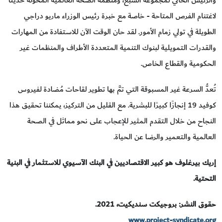
والرئيس الحالي لمجموعة السبع، ومنظمة الصحة العالمية المخولة حديثًا
لاغتنام الفرص المتاحة - خاصة مع خبرة رئيس الوزراء ماريو دراجي
الطويلة في تولي زمام الأمور. لقد حان الوقت الآن للاستفادة من المهارات
والقدرات التمويلية لبنوك التنمية المتعددة الأطراف والمنظمات غير
الحكومية والقطاع الخاص.
تُعدُّ السرعة غير المسبوقة التي تمَّ بها تطوير لقاحات مُضادة لفيروس
كوفيد 19 إنجازًا كبيرًا للبشرية. مع القليل من التركيز، يمكننا تحقيق هذا
النجاح من خلال التقدم المثير للإعجاب على نحو مماثل في الصحة
العالمية والتعمير والرضا عن الحياة.
إريك بيرغلوف هو كبير الاقتصاديين في البنك الآسيوي للاستثمار في البنية
التحتية.
حقوق النشر: بروجيكت سنديكيت، 2021.
www.project-syndicate.org