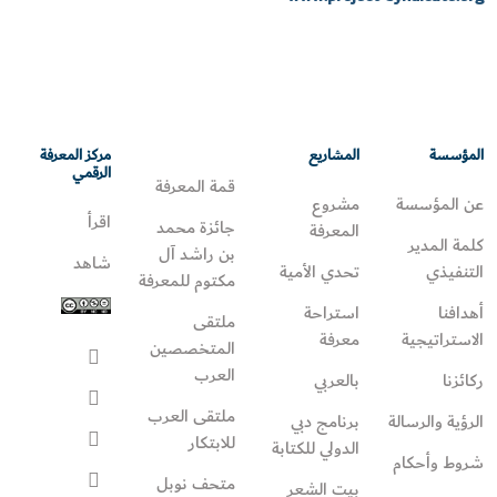
المؤسسة
المشاريع
مركز المعرفة
الرقمي
قمة المعرفة
عن المؤسسة
مشروع
اقرأ
جائزة محمد
المعرفة
كلمة المدير
بن راشد آل
شاهد
التنفيذي
تحدي الأمية
مكتوم للمعرفة
أهدافنا
استراحة
ملتقى
الاستراتيجية
معرفة
المتخصصين
العرب
ركائزنا
بالعربي
ملتقى العرب
الرؤية والرسالة
برنامج دبي
للابتكار
الدولي للكتابة
شروط وأحكام
متحف نوبل
بيت الشعر