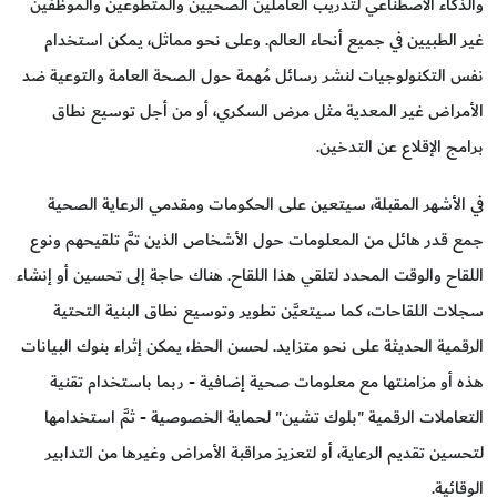
والذكاء الاصطناعي لتدريب العاملين الصحيين والمتطوعين والموظفين
غير الطبيين في جميع أنحاء العالم. وعلى نحو مماثل، يمكن استخدام
نفس التكنولوجيات لنشر رسائل مُهمة حول الصحة العامة والتوعية ضد
الأمراض غير المعدية مثل مرض السكري، أو من أجل توسيع نطاق
برامج الإقلاع عن التدخين.
في الأشهر المقبلة، سيتعين على الحكومات ومقدمي الرعاية الصحية
جمع قدر هائل من المعلومات حول الأشخاص الذين تمَّ تلقيحهم ونوع
اللقاح والوقت المحدد لتلقي هذا اللقاح. هناك حاجة إلى تحسين أو إنشاء
سجلات اللقاحات، كما سيتعيَّن تطوير وتوسيع نطاق البنية التحتية
الرقمية الحديثة على نحو متزايد. لحسن الحظ، يمكن إثراء بنوك البيانات
هذه أو مزامنتها مع معلومات صحية إضافية - ربما باستخدام تقنية
التعاملات الرقمية "بلوك تشين" لحماية الخصوصية - ثمَّ استخدامها
لتحسين تقديم الرعاية، أو لتعزيز مراقبة الأمراض وغيرها من التدابير
الوقائية.