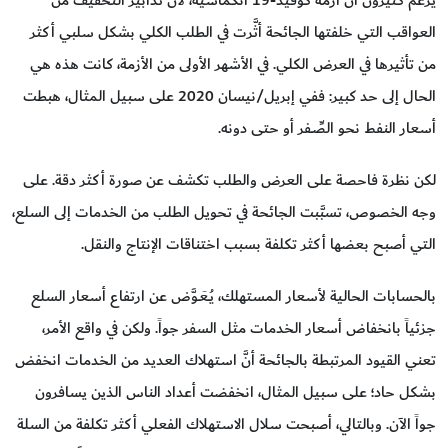
يزعم كثيرون أنَّ أزمة كوفيد-19 انكماشية، لأنَّ تدابير التخفيف من
العواقب التي خلفتها الجائحة أثَّرت في الطلب الكلي بشكل سلبي أكثر
من تأثيرها في العرض الكلي. في الأشهر الأولى من الأزمة، كانت هذه هي
الحال إلى حد كبير: ففي إبريل/نيسان 2020 على سبيل المثال، هبطت
أسعار النفط نحو الصِّـفر أو حتى دونه.
لكن نظرة فاحصة على العرض والطلب تكشف عن صورة أكثر دقة. على
وجه الخصوص، تسبَّبت الجائحة في تحويل الطلب من الخدمات إلى السلع،
التي أصبح بعضها أكثر تكلفة بسبب اختناقات الإنتاج والنقل.
بالحسابات الحالية لأسعار المستهلك، يُـعَـوَّض عن ارتفاع أسعار السلع
جزئياً بانخفاض أسعار الخدمات مثل السفر جواً. ولكن في واقع الأمر،
تعني القيود المرتبطة بالجائحة أنَّ استهلاك العديد من الخدمات انخفض
بشكل حاد؛ على سبيل المثال، انخفضت أعداد الناس الذين يسافرون
جواً الآن. وبالتالي، أصبحت سلال الاستهلاك الفعلي أكثر تكلفة من السلة