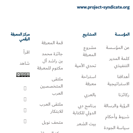
www.project-syndicate.org
المؤسسة
المشاريع
مركز المعرفة
الرقمي
قمة المعرفة
عن المؤسسة
مشروع
اقرأ
جائزة محمد
المعرفة
كلمة المدير
بن راشد آل
شاهد
التنفيذي
تحدي الأمية
مكتوم للمعرفة
أهدافنا
استراحة
ملتقى
الاستراتيجية
معرفة
المتخصصين
العرب
ركائزنا
بالعربي
ملتقى العرب
الرؤية والرسالة
برنامج دبي
للابتكار
الدولي للكتابة
شروط وأحكام
متحف نوبل
بيت الشعر
سياسة الجودة