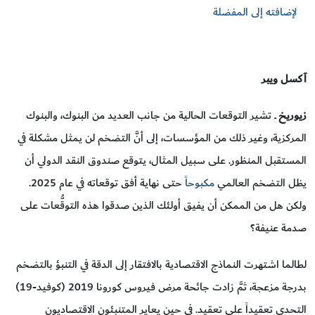
لإضافته إلى المفضلة
آكسل ويبر
زيوريخ
ــ تشير التوقعات الحالية من جانب العديد من البنوك، والبنوك
المركزية، وغير ذلك من المؤسسات، إلى أنَّ التضخم لن يمثل مشكلة في
المستقبل المنظور. على سبيل المثال، يتوقع صندوق النقد الدولي أن
يظل التضخم العالمي
مكبوحا
ً حتى نهاية أفق توقعاته في عام 2025.
ولكن هل من الممكن أن يفيق أولئك الذين صدقوا هذه التوقُّعات على
صدمة عنيفة؟
لطالما اشتهرت النماذج الاقتصادية بالافتقار إلى الدقة في التنبؤ بالتضخم
بدرجة مزعجة، ثمَّ زادت جائحة مرض فيروس كورونا 2019 (كوفيد-19)
التحدي تعقيداً على تعقيد. في حين يعاير المتنبئون الاقتصاديون