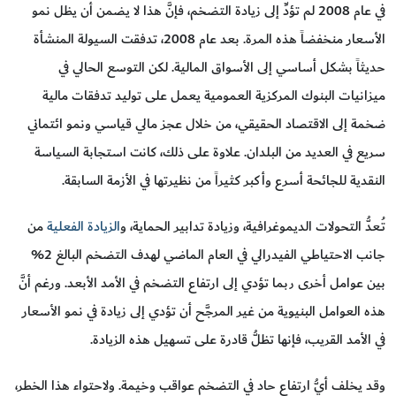
في عام 2008 لم تؤدِّ إلى زيادة التضخم، فإنَّ هذا لا يضمن أن يظل نمو
الأسعار منخفضاً هذه المرة. بعد عام 2008، تدفقت السيولة المنشأة
حديثاً بشكل أساسي إلى الأسواق المالية. لكن التوسع الحالي في
ميزانيات البنوك المركزية العمومية يعمل على توليد تدفقات مالية
ضخمة إلى الاقتصاد الحقيقي، من خلال عجز مالي قياسي ونمو ائتماني
سريع في العديد من البلدان. علاوة على ذلك، كانت استجابة السياسة
النقدية للجائحة أسرع وأكبر كثيراً من نظيرتها في الأزمة السابقة.
تُـعدُّ التحولات الديموغرافية، وزيادة تدابير الحماية، و
الزيادة الفعلية
من
جانب الاحتياطي الفيدرالي في العام الماضي لهدف التضخم البالغ 2%
بين عوامل أخرى ربما تؤدي إلى ارتفاع التضخم في الأمد الأبعد. ورغم أنَّ
هذه العوامل البنيوية من غير المرجَّح أن تؤدي إلى زيادة في نمو الأسعار
في الأمد القريب، فإنها تظلُّ قادرة على تسهيل هذه الزيادة.
وقد يخلف أيُّ ارتفاع حاد في التضخم عواقب وخيمة. ولاحتواء هذا الخطر،