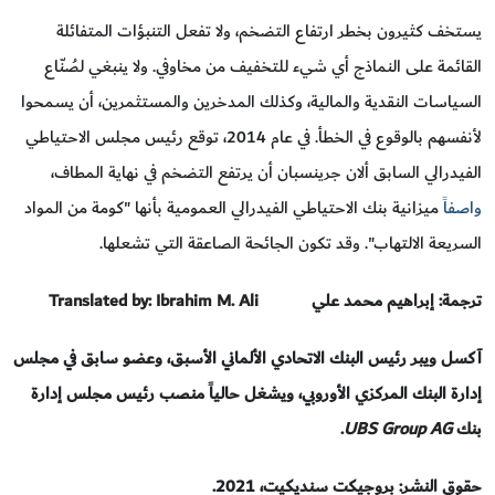
يستخف كثيرون بخطر ارتفاع التضخم، ولا تفعل التنبؤات المتفائلة
القائمة على النماذج أي شيء للتخفيف من مخاوفي. ولا ينبغي لصُنّاع
السياسات النقدية والمالية، وكذلك المدخرين والمستثمرين، أن يسمحوا
لأنفسهم بالوقوع في الخطأ. في عام 2014، توقع رئيس مجلس الاحتياطي
الفيدرالي السابق ألان جرينسبان أن يرتفع التضخم في نهاية المطاف،
واصفا
ً ميزانية بنك الاحتياطي الفيدرالي العمومية بأنها "كومة من المواد
السريعة الالتهاب". وقد تكون الجائحة الصاعقة التي تشعلها.
ترجمة: إبراهيم محمد علي
Translated by: Ibrahim M. Ali
آكسل ويبر رئيس البنك الاتحادي الألماني الأسبق، وعضو سابق في مجلس
إدارة البنك المركزي الأوروبي، ويشغل حالياً منصب رئيس مجلس إدارة
بنك
UBS Group AG
.
حقوق النشر: بروجيكت سنديكيت، 2021.