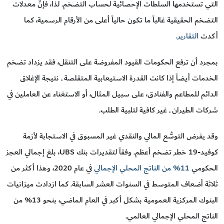
التي تستخدمها السلطات الإحصائية لحساب التضخم. لذا، فإنَّ معدلات
التضخم الحقيقية غالباً ما تكون حالياً أعلى من الأرقام الرسمية، كما
أكدت
التقارير
.
بمجرد أن ترفع الحكومات القيود المفروضة على التنقل، فقد يزداد تضخم
الخدمات أيضاً إذا كانت القدرة الاستيعابية المتقلصة ــ نتيجة الإغلاق
الدائم للمطاعم والفنادق، على سبيل المثال، أو الاستغناء عن العاملين في
شركات الطيران ــ غير كافية لتلبية الطلب.
وقد يفرض التوسُّع المالي والنقدي غير المسبوق في الاستجابة لأزمة
كوفيد-19 خطر تضخم أعظم. وفقاً لتقديرات بنك UBS، بلغ إجمالي العجز
الحكومي
11% من الناتج المحلي الإجمالي
في عام 2020، وهذا أكثر من
ثلاثة أضعاف المتوسط في السنوات العشر السابقة. كما ازدادت ميزانيات
البنوك المركزية العمومية بشكل أكبر في العام الماضي، بنحو 13% من
الناتج المحلي الإجمالي العالمي.