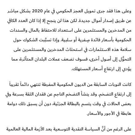
وعلى هذا فقد جرى تمويل العجز الحكومي في عام 2020 بشكل مباشر
عن طريق إصدار أموال جديدة. لكن هذا لن ينجح إلا إذا كان العدد الكافي
من المدخرين والمستثمرين على استعداد للاحتفاظ بالمال والسندات
الحكومية بأسعار فائدة صِـفرية أو سلبية. وإذا تسبَّبت الشكوك حول
سلامة هذه الاستثمارات في استحثاث المدخرين والمستثمرين على
التحوُّل إلى أصول أخرى، فسوف تضعف عملات البلدان المتأثرة، مما
يؤدي إلى ارتفاع أسعار المستهلك.
كانت النوبات السابقة من الديون الحكومية المفرطة تنتهي دائماً تقريباً
إلى ارتفاع التضخم. وقد ينشأ التضخم الناجم عن فقدان الثقة بسرعة وفي
بعض الحالات في وقت يتسم بالبطالة الجزئية، دون أن يسبق ذلك دوامة
هابطة في الأجور والأسعار.
على الرغم من أنَّ السياسة النقدية التوسعية بعد الأزمة المالية العالمية