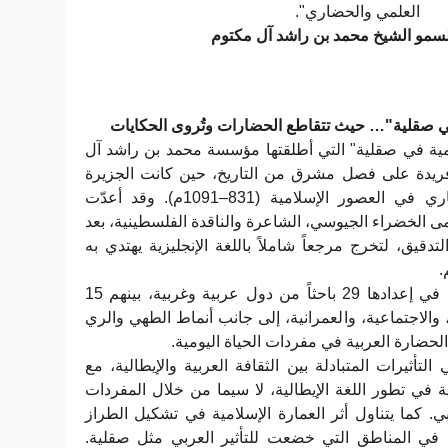
العلمي والحضاري".
مو الشيخ محمد بن راشد آل مكتوم
ي صقلية"… حيث تتقاطع الحضارات وتُروى الحكايات
مية في صقلية" التي أطلقتها مؤسسة محمد بن راشد آل
فريدة على فصل مشرق من التاريخ، حين كانت الجزيرة
المتوسطية مركز إشعاع حضاري في العصور الإسلامية (831–1091م). وقد أعدّت
ى الخضراء الجيوسي، الشاعرة والناقدة الفلسطينية، بعد
لجهد والتدقيق، لتخرج مرجعاً شاملاً باللغة الإنجليزية يهتدي به
م
تضم الموسوعة 30 بحثاً شارك في إعدادها 29 باحثاً من دول عربية وغربية، بينهم 15
دية، والاجتماعية، والعمرانية، إلى جانب أنماط الطهي والري
لحضارة العربية في مفردات الحياة اليومية
أثيرات المتبادلة بين الثقافة العربية والإيطالية، مع
ية في تطور اللغة الإيطالية، لا سيما من خلال المفردات
 كما يتناول أثر العمارة الإسلامية في تشكيل الطراز
ة في المناطق التي خضعت للتأثير العربي مثل صقلية