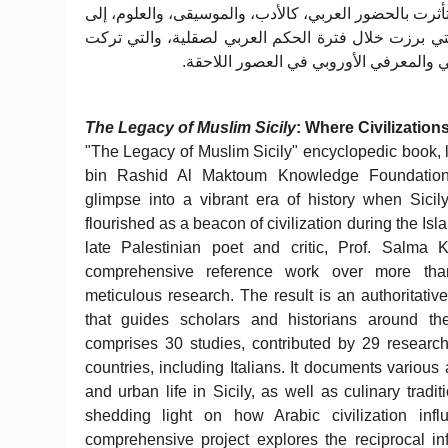
رت بالحضور العربي، كالأدب، والموسيقى، والعلوم، إلى
التي برزت خلال فترة الحكم العربي لصقلية، والتي تركت
ي والمعرفي الأوروبي في العصور اللاحقة
The Legacy of Muslim Sicily
: Where Civilization
"The Legacy of Muslim Sicily" encyclopedic book
bin Rashid Al Maktoum Knowledge Foundation, o
glimpse into a vibrant era of history when Sicil
flourished as a beacon of civilization during the I
late Palestinian poet and critic, Prof. Salma K
comprehensive reference work over more tha
meticulous research. The result is an authoritati
that guides scholars and historians around th
comprises 30 studies, contributed by 29 researc
countries, including Italians. It documents various
and urban life in Sicily, as well as culinary tradit
shedding light on how Arabic civilization infl
comprehensive project explores the reciprocal i