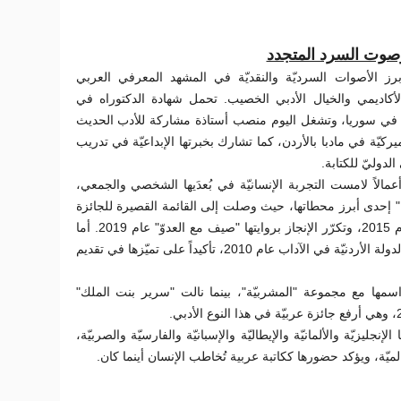
د وصوت السرد المتجدد
أبرز الأصوات السرديّة والنقديّة في المشهد المعرفي العربي
أكاديمي والخيال الأدبي الخصيب. تحمل شهادة الدكتوراه في
 في سوريا، وتشغل اليوم منصب أستاذة مشاركة للأدب الحديث
يركيّة في مادبا بالأردن، كما تشارك بخبرتها الإبداعيّة في تدريب
الدوليّ للكتابة
أعمالاً لامست التجربة الإنسانيّة في بُعدَيها الشخصي والجمعي
ا" إحدى أبرز محطاتها، حيث وصلت إلى القائمة القصيرة للجائزة
العالميّة للرواية العربيّة (البوكر) عام 2015، وتكرّر الإنجاز بروايتها "صيف مع العدوّ" عام 2019. أما
روايتها "عين الهرّ"، فحصدت جائزة الدولة الأردنيّة في الآداب عام 2010، تأكيداً على تميّزها في تقديم
سمها مع مجموعة "المشربيّة"، بينما نالت "سرير بنت الملك
لإنجليزيّة والألمانيّة والإيطاليّة والإسبانيّة والفارسيّة والصربيّة
ميّة، ويؤكد حضورها ككاتبة عربية تُخاطب الإنسان أينما كان