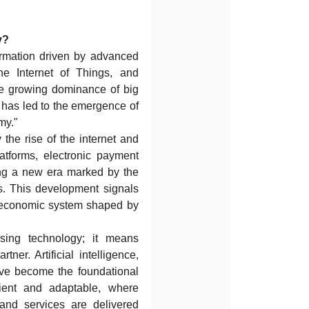
y?
ormation driven by advanced
, the Internet of Things, and
the growing dominance of big
 has led to the emergence of
my."
the rise of the internet and
tforms, electronic payment
ng a new era marked by the
ns. This development signals
ed economic system shaped by
ing technology; it means
ner. Artificial intelligence,
have become the foundational
cient and adaptable, where
and services are delivered