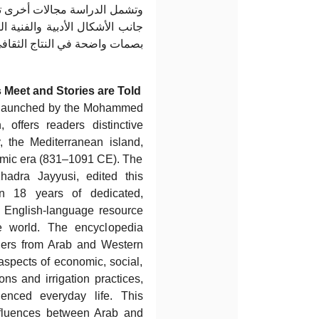
وتشمل الدراسة مجالات أخرى تأث
جانب الأشكال الأدبية والفنية 
بصمات واضحة في النتاج الثقاف.
s Meet and Stories are Told
, launched by the Mohammed
ffers readers distinctive
y, the Mediterranean island,
slamic era (831–1091 CE). The
hadra Jayyusi, edited this
n 18 years of dedicated,
ve English-language resource
e world. The encyclopedia
hers from Arab and Western
 aspects of economic, social,
ions and irrigation practices,
uenced everyday life. This
nfluences between Arab and