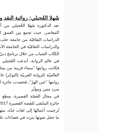
شَهلا العُجيلي: روائية النق
تعد الدكتورة شَهلا العُجيلي من 
المعاصر، حيث تجمع بين العمق ال
الدراسات الثقافيّة من جامعة حلب
والدراسات الثقافيّة في الجامعة الأم
الكتّاب الشباب من خلال برنامج دبيّ .
في عالم الرواية، أبدعت العُجيلي ،
فكانت روايتها "سماء قريبة من بيتن
سرد متين ومؤثّر.
في مجال القصّة القصيرة، سطع ا"
جائزة الملتقى للقصة القصيرة 2017، وهي أرفع جائزة عربيّة في هذا النوع الأدبي.
تُرجمت أعمالها إلى لغات عدّة، منها ا،
ما جعل صوتها يتردد في فضاءات عال.