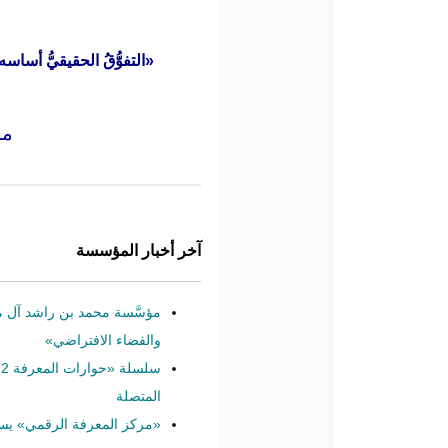
«التفوُّقُ الحقيقيُّ أساس
مح
آخر أخبار المؤسسة
مؤسَّسة محمد بن راشد آل مكت
والفضاء الافتراضي»
المتصلة
«مركز المعرفة الرقمي» يستقبل مليو