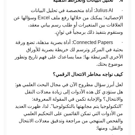
4.
تحليل البيانات والخرائط الذهنية
· Julius AI: أداة متخصصة في تحليل البيانات
الإحصائية؛ يمكنك من خلالها رفع ملف Excel وسؤالها عن
العلاقات بين المتغيرات أو طلب رسم بياني معقد،
وستقوم بتنفيذ ذلك برمجياً في ثوانٍ.
· Connected Papers: أداة بصرية مذهلة، تضع ورقة
بحثية في المركز وترسم لك خريطة بصرية للأوراق
الأخرى المرتبطة بها؛ مما يساعدك على فهم تاريخ وتطور
موضوع بحثك.
كيف نواجه مخاطر الانتحال الرقمي؟
لعل أبرز سؤال مطروح الآن في مجال البحث العلمي هو:
هل ستؤدي كل هذه الأدوات إلى زيادة معدلات النقل
والانتحال؟ والإجابة تكمن في المقولة المعروفة:
"التكنولوجيا يتم مجابهتها بالتكنولوجيا". لذا، ظهرت العديد
من الأدوات التي تمكن القائمين على التحكيم العلمي
والفحص المنهجي من مراجعة وتدقيق معدلات الانتحال
والنقل، ومنها: