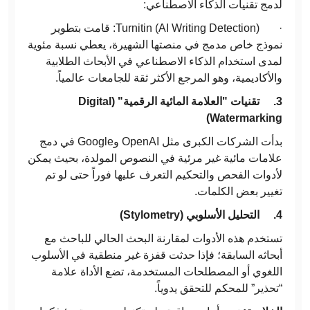
لدمج تقنيات الذكاء الاصطناعي:
· Turnitin (AI Writing Detection): قامت بتطوير
نموذج خاص مدمج في منصتها الشهيرة، يعطي نسبة مئوية
لمدى استخدام الذكاء الاصطناعي في الأبحاث الطلابية
والأكاديمية، وهو المرجع الأكثر ثقة للجامعات عالمياً.
3.
تقنيات "العلامة المائية الرقمية" (
Digital
)
Watermarking
بدأت الشركات الكبرى مثل OpenAI وGoogle في دمج
علامات مائية غير مرئية في النصوص المولدة، بحيث يمكن
لأدوات الفحص والتحكيم التعرف عليها فوراً حتى لو تم
تغيير بعض الكلمات.
4.
التحليل الأسلوبي (
Stylometry
)
تستخدم هذه الأدوات لمقارنة البحث الحالي للباحث مع
أبحاثه السابقة؛ فإذا حدثت قفزة غير منطقية في الأسلوب
اللغوي أو المصطلحات المستخدمة، تضع الأداة علامة
“تحذير” للمحكم للتحقق يدوياً.