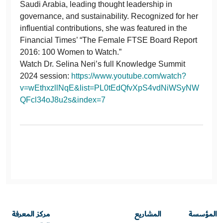
Saudi Arabia, leading thought leadership in
governance, and sustainability. Recognized for her
influential contributions, she was featured in the
Financial Times’ “The Female FTSE Board Report
2016: 100 Women to Watch.”
Watch Dr. Selina Neri’s full Knowledge Summit
2024 session:
https://www.youtube.com/watch?
v=wEthxzllNqE&list=PL0tEdQfvXpS4vdNiWSyNW
QFcl34oJ8u2s&index=7
المؤسسة
المشاريع
مركز المعرفة