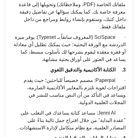
ملفاتك الخاصة (PDF، وملاحظاتك) وتحويلها إلى قاعدة
معرفة خاصة بك. كما يمكنك سؤالها عن تفاصيل دقيقة
داخل كتبك، وستقوم بإنشاء روابط ومراجع من داخل
ملفاتك فقط.
· SciSpace (المعروف سابقاً بـ Typeset): يوفر ميزة
الدردشة مع الورقة البحثية؛ حيث يمكنك تظليل أي معادلة
أو فقرة معقدة ليقوم بشرحها لك بأسلوب مبسط، كما
يساعد في العثور على أوراق بحثية مشابهة.
3.
الكتابة الأكاديمية والتدقيق اللغوي
· Paperpal: مصمم خصيصاً للباحثين؛ حيث يقدم
اقتراحات لغوية تلتزم بالمعايير الأكاديمية الصارمة،
ويساعد في التأكد من أن النص مناسب للنشر في
المجلات العلمية الدولية.
· Jenni AI: مساعد كتابة يساعدك في التغلب على
"عقدة البداية" من خلال اقتراح جمل تالية بناءً على
المصادر العلمية، مع نظام متكامل لإدارة الاستشهادات.