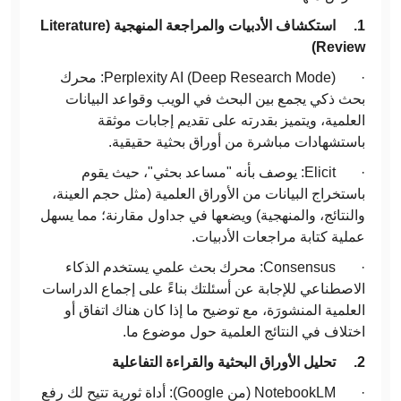
1.
استكشاف الأدبيات والمراجعة المنهجية (
Literature
)
Review
· Perplexity AI (Deep Research Mode): محرك
بحث ذكي يجمع بين البحث في الويب وقواعد البيانات
العلمية، ويتميز بقدرته على تقديم إجابات موثقة
باستشهادات مباشرة من أوراق بحثية حقيقية.
· Elicit: يوصف بأنه "مساعد بحثي"، حيث يقوم
باستخراج البيانات من الأوراق العلمية (مثل حجم العينة،
والنتائج، والمنهجية) ويضعها في جداول مقارنة؛ مما يسهل
عملية كتابة مراجعات الأدبيات.
· Consensus: محرك بحث علمي يستخدم الذكاء
الاصطناعي للإجابة عن أسئلتك بناءً على إجماع الدراسات
العلمية المنشورَة، مع توضيح ما إذا كان هناك اتفاق أو
اختلاف في النتائج العلمية حول موضوع ما.
2.
تحليل الأوراق البحثية والقراءة التفاعلية
· NotebookLM (من Google): أداة ثورية تتيح لك رفع