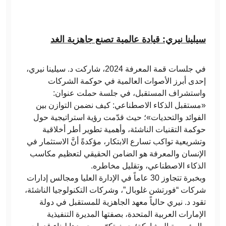
سيلينا نيري: قيادة عالمية تصنع جاهزية الغد
في جلسات قمة المعرفة 2024، شاركت د. سيلينا نيري،
إحدى أبرز الأصوات العالمية في حوكمة الشركات
واستشراف المستقبل، في جلسة حملت عنوان:
«مستقبل الذكاء الاصطناعي: كيف نضمن التوازن بين
الفوائد والتحديات»؛ حيث قدّمت رؤية استراتيجية حول
حوكمة التقنيات الناشئة، وأهمية تطوير أطر أخلاقية
وتشريعية تواكب تسارع الابتكار، مؤكدةً أنَّ الاستثمار في
الإنسان والمعرفة هو الضامن الحقيقي لتعظيم مكاسب
الذكاء الاصطناعي، وتقليل مخاطره.
وبخبرة تتجاوز 30 عاماً في الإدارة العليا ومجالس إدارات
شركات “فورتشن غلوبال”، وشركات التكنولوجيا الناشئة،
تقود د. نيري حالياً معهد الجاهزية للمستقبل في دولة
الإمارات العربية المتحدة، بصفتها المديرة التنفيذية