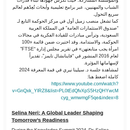
والمؤسسة المشاركة؛ حيث تكرّس جهودها لبناء قدرات
الشباب والمهنيين، عبر برامج تعليمية وأبحاث تُعِدّهم لعالم
سريع التحول.
كما تشغل منصب زميل أول في مركز الحوكمة التابع لـ
“صندوق الاستثمارات العامة” في المملكة العربية
السعودية، وترأس مبادرات للقيادة الفكرية في مجالات
الحوكمة، والاستدامة. وقد اختيرت ضمن قائمة «100
امرأة يجب متابعتهن» في تقرير مجلس إدارة “
FTSE
”
لعام 2016 المنشور في “فاينانشال تايمز”، تقديراً
لإسهاماتها المؤثرة.
لمشاهدة جلسة د. سيلينا نيري في قمة المعرفة 2024
كاملة اضغط هنا:
https://www.youtube.com/watch?
v=GnQxk_YIRZ8&list=PL0tEdQfvXpS5HzQHYwcM
cyg_wmwmgF5qe&index=8
Selina Neri: A Global Leader Shaping
Tomorrow’s Readiness