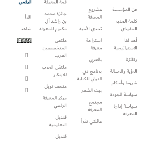
قمة المعرفة
الرقمي
عن المؤسسة
مشروع
جائزة محمد
المعرفة
اقرأ
كلمة المدير
بن راشد آل
التنفيذي
تحدي الأمية
مكتوم للمعرفة
شاهد
أهدافنا
استراحة
ملتقى
الاستراتيجية
معرفة
المتخصصين
العرب
ركائزنا
بالعربي
ملتقى العرب
الرؤية والرسالة
برنامج دبي
للابتكار
الدولي للكتابة
شروط وأحكام
متحف نوبل
بيت الشعر
سياسة الجودة
مركز المعرفة
مجتمع
الرقمي
سياسة إدارة
المعرفة
المعرفة
قنديل
عائلتي تقرأ‎
التعليمية
قنديل