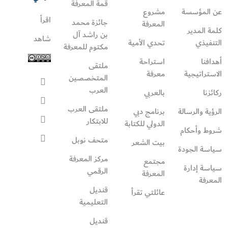
قمة المعرفة
عن المؤسسة
مشروع
اقرأ
جائزة محمد
المعرفة
كلمة المدير
بن راشد آل
شاهد
التنفيذي
تحدي الأمية
مكتوم للمعرفة
أهدافنا
استراحة
ملتقى
الاستراتيجية
معرفة
المتخصصين
العرب
ركائزنا
بالعربي
ملتقى العرب
الرؤية والرسالة
برنامج دبي
للابتكار
الدولي للكتابة
شروط وأحكام
متحف نوبل
بيت الشعر
سياسة الجودة
مركز المعرفة
مجتمع
سياسة إدارة
الرقمي
المعرفة
المعرفة
قنديل
عائلتي تقرأ‎
التعليمية
قنديل