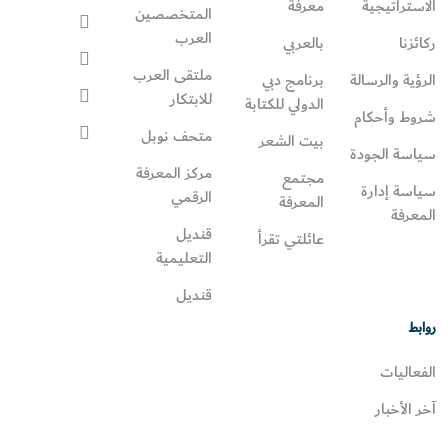
الاستراتيجية
معرفة
المتخصصين
العرب
ركائزنا
بالعربي
ملتقى العرب
الرؤية والرسالة
برنامج دبي
للابتكار
الدولي للكتابة
شروط وأحكام
متحف نوبل
بيت الشعر
سياسة الجودة
مركز المعرفة
مجتمع
سياسة إدارة
الرقمي
المعرفة
المعرفة
قنديل
عائلتي تقرأ‎
التعليمية
قنديل
روابط
الفعاليات
آخر الأخبار