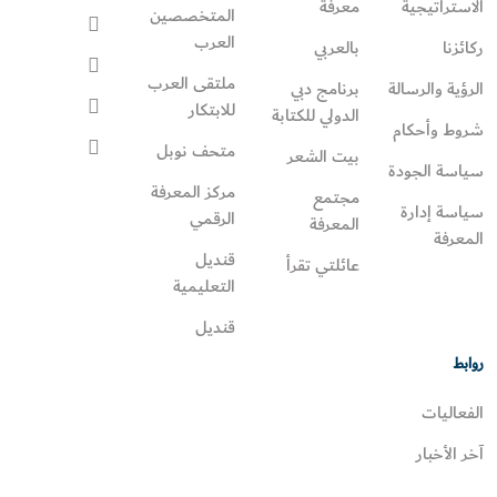
الاستراتيجية
معرفة
المتخصصين
العرب
ركائزنا
بالعربي
ملتقى العرب
الرؤية والرسالة
برنامج دبي
للابتكار
الدولي للكتابة
شروط وأحكام
متحف نوبل
بيت الشعر
سياسة الجودة
مركز المعرفة
مجتمع
سياسة إدارة
الرقمي
المعرفة
المعرفة
قنديل
عائلتي تقرأ‎
التعليمية
قنديل
روابط
الفعاليات
آخر الأخبار