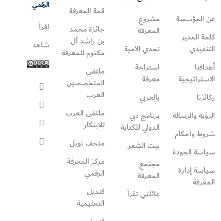
الرقمي
قمة المعرفة
عن المؤسسة
مشروع
اقرأ
جائزة محمد
المعرفة
كلمة المدير
بن راشد آل
شاهد
التنفيذي
تحدي الأمية
مكتوم للمعرفة
أهدافنا
استراحة
ملتقى
الاستراتيجية
معرفة
المتخصصين
العرب
ركائزنا
بالعربي
ملتقى العرب
الرؤية والرسالة
برنامج دبي
للابتكار
الدولي للكتابة
شروط وأحكام
متحف نوبل
بيت الشعر
سياسة الجودة
مركز المعرفة
مجتمع
سياسة إدارة
الرقمي
المعرفة
المعرفة
قنديل
عائلتي تقرأ‎
التعليمية