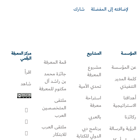
Location
لإضافته إلى المفضلة
شارك
المؤسسة
المشاريع
مركز المعرفة
الرقمي
قمة المعرفة
عن المؤسسة
مشروع
اقرأ
جائزة محمد
المعرفة
كلمة المدير
بن راشد آل
شاهد
التنفيذي
تحدي الأمية
مكتوم للمعرفة
أهدافنا
استراحة
ملتقى
الاستراتيجية
معرفة
المتخصصين
العرب
ركائزنا
بالعربي
ملتقى العرب
الرؤية والرسالة
برنامج دبي
للابتكار
الدولي للكتابة
شروط وأحكام