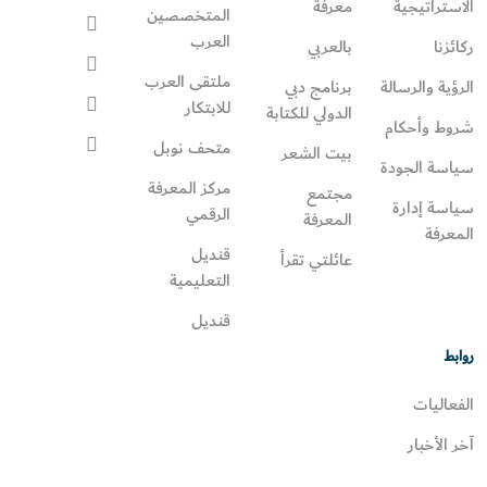
الاستراتيجية
معرفة
المتخصصين
العرب
ركائزنا
بالعربي
ملتقى العرب
الرؤية والرسالة
برنامج دبي
للابتكار
الدولي للكتابة
شروط وأحكام
متحف نوبل
بيت الشعر
سياسة الجودة
مركز المعرفة
مجتمع
سياسة إدارة
الرقمي
المعرفة
المعرفة
قنديل
عائلتي تقرأ‎
التعليمية
قنديل
روابط
الفعاليات
آخر الأخبار