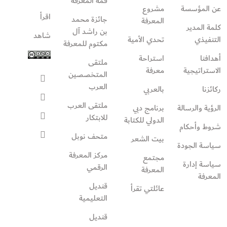
قمة المعرفة
عن المؤسسة
مشروع
اقرأ
جائزة محمد
المعرفة
كلمة المدير
بن راشد آل
شاهد
التنفيذي
تحدي الأمية
مكتوم للمعرفة
أهدافنا
استراحة
ملتقى
الاستراتيجية
معرفة
المتخصصين
العرب
ركائزنا
بالعربي
ملتقى العرب
الرؤية والرسالة
برنامج دبي
للابتكار
الدولي للكتابة
شروط وأحكام
متحف نوبل
بيت الشعر
سياسة الجودة
مركز المعرفة
مجتمع
سياسة إدارة
الرقمي
المعرفة
المعرفة
قنديل
عائلتي تقرأ‎
التعليمية
قنديل