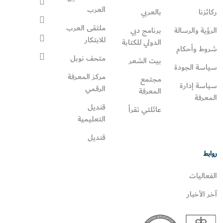
العرب
ركائزنا
بالعربي
ملتقى العرب
الرؤية والرسالة
برنامج دبي
للابتكار
الدولي للكتابة
شروط وأحكام
متحف نوبل
بيت الشعر
سياسة الجودة
مركز المعرفة
مجتمع
سياسة إدارة
الرقمي
المعرفة
المعرفة
قنديل
عائلتي تقرأ‎
التعليمية
قنديل
روابط
الفعاليات
آخر الأخبار