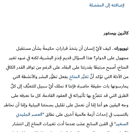
لإضافته إلى المفضلة
كاثرين بيستور
نيويورك
ــ كيف لأيِّ إنسان أن يتخذَ قراراتٍ حكيمةً بشأن مستقبل
مجهول على الدوام؟ هذا السؤال قديم قِـدَمَ البشرية، لكنه في ضوء تغير
المناخ، أصبح مرتبطًا بقدرتنا على البقاء. على الرغم من توافر القدر الكافي
من الأدلة التي تؤكد أنَّ
تغيُّر المناخ
بفعل تطوُّر البشر والأنشطة التي
يمارسونها بات حقيقة حاضرة، فإننا لا نملك أيَّ سبيل للتعرُّف إلى كلِّ
الطرق التي قد تتفرَّع بها تأثيراته في العقود القادمة. كل ما نعرفه على
وجه اليقين هو أننا إمّا أن نعملَ على تقليل بصمتنا البيئية وإمّا أن نخاطر
بالتسبب في إحداث أزمة عالمية أخرى على نطاق "
العصر الجليدي
الصغير
" في القرن السابع عشر، عندما أدت تغيرات المناخ إلى انتشار