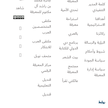
جائزة محمد
المعرفة
كلمة المدير
بن راشد آل
شاهد
التنفيذي
تحدي الأمية
مكتوم للمعرفة
أهدافنا
استراحة
ملتقى
الاستراتيجية
معرفة
المتخصصين
العرب
ركائزنا
بالعربي
ملتقى العرب
الرؤية والرسالة
برنامج دبي
للابتكار
الدولي للكتابة
شروط وأحكام
متحف نوبل
بيت الشعر
سياسة الجودة
مركز المعرفة
مجتمع
سياسة إدارة
الرقمي
المعرفة
المعرفة
قنديل
عائلتي تقرأ‎
التعليمية
قنديل
روابط