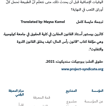
الوفيات الإضافية قبل أن يحدث ذلك. متى نتعلَّم أنَّ الطبيعة تحمل كلَّ
أوراق اللعب في النهاية؟
ترجمة: مايسة كامل
Translated by: Maysa Kamel
كاثرين بيستور أستاذ القانون المقارن في كلية الحقوق في جامعة كولومبيا،
وهي مؤلفة كتاب "قانون رأس المال: كيف يخلق القانون الثروة
والتفاوت".
حقوق النشر: بروجيكت سنديكيت، 2021.
www.project-syndicate.org
المؤسسة
المشاريع
مركز المعرفة
الرقمي
قمة المعرفة
عن المؤسسة
مشروع
اقرأ