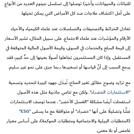
للنباتات والحيوانات، وأخيرًا توصلوا إلى تسلسل جينوم العديد من الأنواع
على أمل اكتشاف علاجات ضد كل الأمراض التي يمكن تخيلها.
تعادل الخرائط والتصنيفات والتسلسلات عند علماء الكيمياء والأحياء
الأرقام والمؤشرات عند علماء الاجتماع. على سبيل المثال، تشير الأسعار
إلى قيمة السلع والخدمات في السوق، وقيمة الأصول المالية المتوقعة في
المستقبل. وإذا كان المستثمرون تجاهلوا أصولًا بعينها إلى حدٍّ كبيرٍ، فقد
يرجع السبب إلى أنَّ قياسها أو تسعيرها ربما جرى على نحو غير سليم.
مع تزايد وضوح حقائق تغير المناخ، تُـبـذَل جهود كبيرة لتحديد وتسمية
"
الاستثمارات الخضراء
". ولكن مع تنامي جاذبية مثل هذه الأصول
استفحلت أيضًا مشكلة "الغسل الأخضر" ــ عندما توصف الاستثمارات
غشًّا وتضليلًا على أنها "خضراء" أو متوافقة مع ما يسمّى "
ESG
"
(المتطلبات البيئية والاجتماعية ومتطلبات الحوكمة)، على أساس معيار
غامض أو بلا معنى.