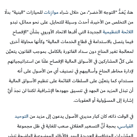
هنا، يُـعَـدُّ "التوجه الأخضر"، من خلال شراء
موازِنات
للحيازات "البنية" بدلًا
من التخلص من الأخيرة، أحدث وسيلة للتحايل. على نحو مماثل، تبدو
اللائحة التنظيمية
الجديدة التي أقرها الاتحاد الأوروبي بشأن "الإفصاح
فيما يتصل بالاستدامة في قطاع الخدمات المالية" وكأنها محاولة أخرى
لمعالجة تغير المناخ دون سداد الفاتورة بالكامل. بموجب القانون، يتعيَّن
على كلِّ المشاركين في الأسواق المالية الإفصاح علنًا عن استراتيجياتهم
لإدارة مخاطر المناخ وأساليبهم في تصنيف أي من الأصول على أنه
مستدام، كما يتعيَّن على السلطات القائمة على تنظيم الأسواق المالية
أن تبذل المزيد من الجهد في تنسيق جهودها الإشرافية. لكننا لن نجدَ أيَّ
إشارة إلى المسؤولية أو العقوبات.
في الوقت ذاته، كان كبار مديري الأصول يدعون إلى مزيد من
التوحيد
القياسي
، بحجة أنَّ التسعير العقلاني صعب للغاية في ظل مجموعة
المؤشرات المتنافسة العديدة اليوم. فالأرقام الموضوعية الواضحة تنشر