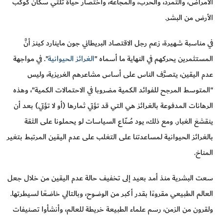
الأمراض، والتمرد، والحرب، والمجاعة، واختصار حياة ثلثي سكان كوكب
الأرض من البشر.
في مناسبة شهيرة، زعم رجل الاقتصاد البريطاني جون ماينارد كينز أنَّ
المستثمرين يحركهم في النهاية ما أسماه "
الغرائز الحيوانية
". في مواجهة
عدم اليقين، يتصرَّف الناس على أساس مشاعرهم الغريزية، وليس
"المتوسط المرجح للفوائد الكمية مضروبا في الاحتمالات الكمية"، وهذه
الرهانات المدفوعة بالغرائز هي التي قد تؤتي ثمارها (أو لا تؤتي) بعد أن
ينقشعَ الغبار. ومع ذلك، يود صُنّاع السياسات لو يحملونا على الثقة
بالغرائز الحيوانية لمساعدتنا على التغلب على عدم اليقين المرتبط بتغير
المناخ.
سعت البشرية منذ أمد بعيد إلى تخفيف حالة عدم اليقين من خلال جعل
العالم الطبيعي مقروءًا بقدر أكبر من الوضوح، وبالتالي خاضعًا لسيطرتها.
ولقرون من الزمن، رسم علماء الطبيعة خريطة للعالم، وأنشأوا تصنيفات