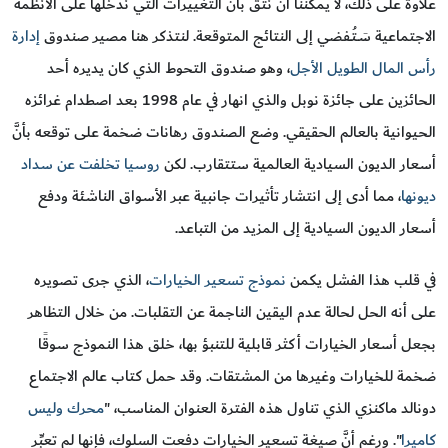
علاوة على ذلك، لا يمكننا أن نثقَ بأنَّ التغييرات التي ندخلها على الأنظمة
الاجتماعية سَـتُـفضي إلى النتائج المتوقعة. لنتذكر هنا مصير صندوق
إدارة
رأس المال الطويل الأجل
، وهو صندوق التحوط الذي كان يديره أحد
الحائزين على جائزة نوبل والذي انهار في عام 1998 بعد اصطدام غرائزه
الحيوانية بالعالم الحقيقي. وضع الصندوق رهانات ضخمة على توقعه بأنَّ
أسعار الديون السيادية العالمية ستتقارب. لكن
روسيا تخلفت عن سداد
ديونها
، مما أدى إلى انتشار تأثيرات جانبية عبر الأسواق الناشئة ودفع
أسعار الديون السيادية إلى المزيد من التباعد.
في قلب هذا الفشل يكمن
نموذج تسعير الخيارات
، الذي جرى تصويره
على أنه الحل لحالة عدم اليقين الناجمة عن التقلبات. من خلال التظاهر
بجعل أسعار الخيارات أكثر قابلية للتنبؤ بها، خلق هذا النموذج سوقًا
ضخمة للخيارات وغيرها من المشتقات. وقد حمل كتاب عالم الاجتماع
دونالد ماكنزي الذي تناول هذه الفترة العنوان المناسب، "
محرك وليس
كاميرا
". ورغم أنَّ صيغة تسعير الخيارات دفعت السلوك، فإنها لم تعبِّر