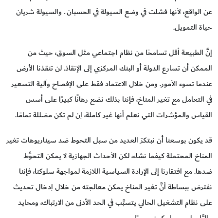
عن الواقع، لأنها فشلت في وضع السيولة في الحسبان ــ والسيولة شريان
حياة التمويل.
إنَّ الطبيعة أقل تسامحًا من نظام اجتماعي مثل السوق، حيث من
الممكن أن تسارع الدولة أو البنك المركزي إلى الإنقاذ. لن تنقذنا الأرض
عندما تسوء الأمور. ومن خلال الاعتماد فقط على الإفصاح وآلية التسعير
في التعامل مع تغير المناخ، فإننا بذلك نضع رهانًا كبيرًا على أسس
القياس والمؤشرات التي نعلم أنها غير كاملة، إن لم تكن مضللة تمامًا.
قد يكون بوسعنا أن نبتكرَ العديد من سبل التحوط ضد سيناريوهات تغير
المناخ المحتملة كيفما نشاء، لكن الأحداث الجهازية لا يمكن التحوُّط
ضدها. مع افتقارنا إلى الإرادة السياسية اللازمة لمواجهة سلوكنا، فإننا
نفترض ببساطة أنَّ تغير المناخ يمكن معالجته من خلال إدخال تحديث
على نظام التشغيل الحالي يتسبَّب في الحد الأدنى من الارتباك، ومحايد