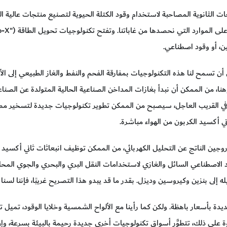
الثانوية المصاحبة لاستخدام وقود الكتلة الحيوية لتصنيع منتجات عالية الج
ين، أو وقود اصطناعي.
 أن تسمح لنا هذه التكنولوجيات بمفارقة الفحم والنفط والغاز الطبيعي إلى الأ
نا، من الممكن أن نبدأ بغازات المداخن الصناعية الحالية المتولدة عن الصناع
 في القريب العاجل، سيصبح من الممكن تطوير تكنولوجيات جديدة لتسخير مصاد
ي أكسيد الكربون من الهواء مباشرة.
روجين الناتج عن التحليل الكهربائي، من الممكن توظيف انبعاثات ثاني أكسيد 
 الاصطناعي السائل والغازي لاستخدامات النقل البري والبحري والجوي المحاي
لى بنزين وكيروسين وديزل. بقدر ما قد يبدو هذا التصريح غريبًا، فإننا لسنا 
يدة بأسعار باهظة. ولكن كما رأينا مع الألواح الشمسية وخلايا الوقود، تميل 
وة على ذلك، تتطوَّر أسواق تكنولوجيات أخرى جديدة رحيمة بالبيئة بسرعة، وإن