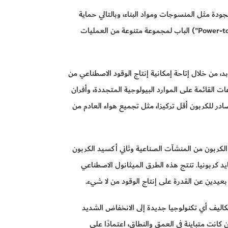
ودة مثل المنسوجات ومواد البناء، وبالتالي حماية
التنوع البيولوجي عن طريق تقليل الطلب على الموارد التي نحصدها من غاباتنا. وتفتح تكنولوجيات تحويل الطاقة ("Power-to-X") الباب لمجموعة متنوعة من العمليات
بد، من خلال إتاحة إمكانية إنتاج الوقود الاصطناعي من
ات القائمة على الموارد البيولوجية المتجددة، وأفران
ر للكربون أقل تركيزا، مثل تجميع هواء العادم من
الكربون من المنشآت الصناعية وثاني أكسيد الكربون
د كربونيا. تنتج هذه الطرق الميثانول الاصطناعي
بعيدين عن القدرة على إنتاج الوقود من لا شيء.
تكاليف أي تكنولوجيا جديدة إلى الانخفاض الشديد
 كانت متباينة في العمق والنطاق، اعتمادًا على