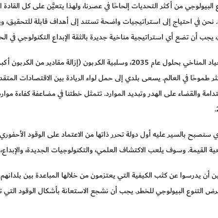
 التنوع البيولوجي من أكثر التحديات إلحاحًا في عصرنا، ولهذا يتعيَّن على كل ال
 نحن في احتياج إلى استراتيجيات واضحة تستند إلى أهداف قابلة للتحقيق، ويت
يجب أن تضع أي استراتيجية مناخية جديرة بالثقة الإبداع التكنولوجي في الح
تضع فنلندا نصب عينيها هدف تحقيق الحياد المناخي بحلول عام 2035، وسلبية الكر
ثر طموحًا في العالم. يسعى بلدي إلى حمل لواء الريادة بين الاقتصادات الم
امة والقضاء على الهدر وتبديد الموارد. تتمثل خطتنا في مضاعفة كفاءة مواردن
 سنصبح بالسير عليه أول دولة تحرر ذاتها من الاعتماد على الوقود الأحفور
ة القيمة. وسوف يلعب الاكتشاف العلمي، والتكنولوجيات الجديدة، والإبداع، د
يين أن يدرسوا عن كثب الكيفية التي يعتزمون من خلالها المباعدة بين بلدانهم 
رض التنوع البيولوجي للخطر. يجب أن نشجع الاستعانة بأشكال الوقود التي تل