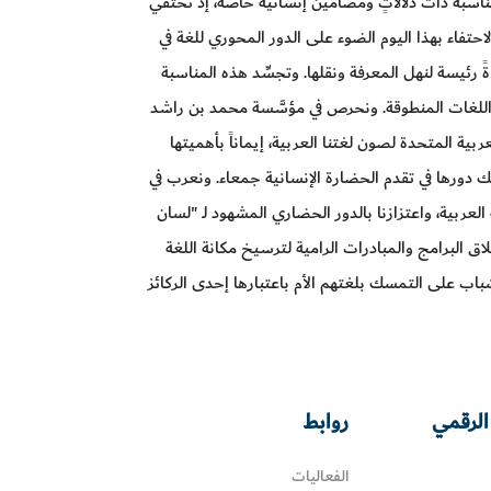
مناسبةً ذات دلالاتٍ ومضامين إنسانية خاصة، إذ تحتفي
احتفاء بهذا اليوم الضوء على الدور المحوري للغة في
ةً رئيسة لنهل المعرفة ونقلها. وتجسِّد هذه المناسبة
ن اللغات المنطوقة. ونحرص في مؤسَّسة محمد بن راشد
ية المتحدة لصون لغتنا العربية، إيماناً بأهميتها
لك دورها في تقدم الحضارة الإنسانية جمعاء. ونعرب في
العربية، واعتزازنا بالدور الحضاري المشهود لـ "لسان
اق البرامج والمبادرات الرامية لترسيخ مكانة اللغة
اب على التمسك بلغتهم الأم باعتبارها إحدى الركائز
الرقمي
روابط
الفعاليات