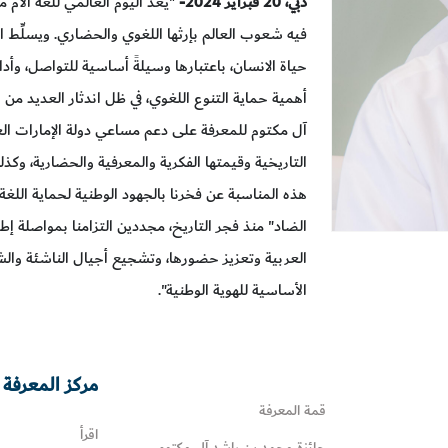
دبي،
20
فبراير 2024-
"يعد اليوم العالمي للغة الأم 
فيه شعوب العالم بإرثها اللغوي والحضاري. ويسلِّط ال
حياة الانسان، باعتبارها وسيلةً أساسية للتواصل، وأدا
أهمية حماية التنوع اللغوي، في ظل اندثار العديد م
آل مكتوم للمعرفة على دعم مساعي دولة الإمارات العرب
التاريخية وقيمتها الفكرية والمعرفية والحضارية، وكذ
هذه المناسبة عن فخرنا بالجهود الوطنية لحماية اللغة 
الضاد" منذ فجر التاريخ، مجددين التزامنا بمواصلة إطل
العربية وتعزيز حضورها، وتشجيع أجيال الناشئة والشب
الأساسية للهوية الوطنية".
مركز المعرفة 
قمة المعرفة
اقرأ
جائزة محمد بن راشد آل مكتوم