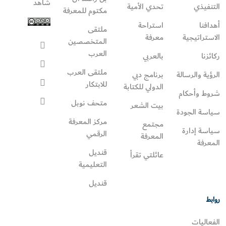
شاهد
التنفيذي
تحدي الأمية
مكتوم للمعرفة
أهدافنا
استراحة
ملتقى
الاستراتيجية
معرفة
المتخصصين
العرب
ركائزنا
بالعربي
ملتقى العرب
الرؤية والرسالة
برنامج دبي
للابتكار
الدولي للكتابة
شروط وأحكام
متحف نوبل
بيت الشعر
سياسة الجودة
مركز المعرفة
مجتمع
سياسة إدارة
الرقمي
المعرفة
المعرفة
قنديل
عائلتي تقرأ‎
التعليمية
قنديل
روابط
الفعاليات