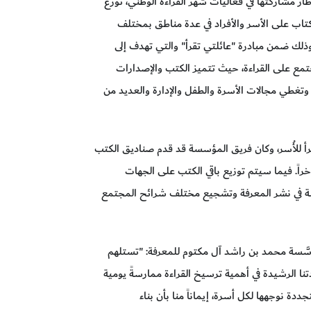
رات العربية المتحدة، 28 مارس 2025- في إطار مشاركتها في فعاليات شهر القراءة الوطني، تُوزع
مد بن راشد آل مكتوم للمعرفة 50 ألف كتاب على الأسر والأفراد في عدة مناطق بمختلف
وذلك ضمن مبادرة "عائلتي تقرأ" والتي تهدف إلى
ع على القراءة، حيث تتميز الكتب والإصدارات
مية، وتغطي مجالات الأسرة والطفل والإدارة والعديد من
ئلتي تقرأ للأُسر، وكان فريق المؤسسة قد قدم صناديق الكتب
خراً. فيما سيتم توزيع باقي الكتب على الجهات
سسة في نشر المعرفة وتشجيع مختلف شرائح المجتمع
َّسة محمد بن راشد آل مكتوم للمعرفة: "تستلهم
دتنا الرشيدة في أهمية ترسيخ القراءة ممارسةً يومية
ة نوجهها لكل أسرة، إيماناً منا بأن بناء