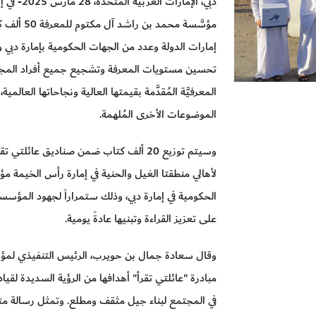
دبي، الإما
مؤسَّسة مح
إمارات الدولة وعدد من الجهات الحكومية بإمارة دبي 
تحسين مستويات المعرفة وتشجيع جميع أفراد المجتم
المعرفيَّة المُقدَّمة بقيمتها العالية ونجاحاتها العال
الموضوعات الأخرى المُلهمة.
وسيتم توزيع 20 ألف كتاب ضمن صناديق عا
لأهالي منطقتا الغيل والحنية في إمارة رأس الخيمة مؤ
الحكومية في إمارة دبي، وذلك ستمراراً لجهود المؤ
على تعزيز القراءة وتبنيها عادةً يومية.
وقال سعادة جمال بن حويرب، الرئيس التنفيذي لمؤس
مبادرة "عائلتي تقرأ" أهدافها من الرؤية السديدة لقيا
في المجتمع لبناء جيل مثقف ومطلع. وتمثل رسالة متجدد