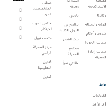
أهدافنا
استراحة
ملتقى
الاستراتيجية
معرفة
المتخصصين
العرب
ركائزنا
بالعربي
ملتقى العرب
الرؤية والرسالة
برنامج دبي
للابتكار
الدولي للكتابة
شروط وأحكام
متحف نوبل
بيت الشعر
سياسة الجودة
مركز المعرفة
مجتمع
سياسة إدارة
الرقمي
المعرفة
المعرفة
قنديل
عائلتي تقرأ‎
التعليمية
قنديل
روابط
الفعاليات
آخر الأخبار