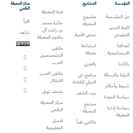
المؤسسة
المشاريع
مركز المعرفة
الرقمي
قمة المعرفة
عن المؤسسة
مشروع
اقرأ
جائزة محمد
المعرفة
كلمة المدير
بن راشد آل
شاهد
التنفيذي
تحدي الأمية
مكتوم للمعرفة
أهدافنا
استراحة
ملتقى
الاستراتيجية
معرفة
المتخصصين
العرب
ركائزنا
بالعربي
ملتقى العرب
الرؤية والرسالة
برنامج دبي
للابتكار
الدولي للكتابة
شروط وأحكام
متحف نوبل
بيت الشعر
سياسة الجودة
مركز المعرفة
مجتمع
سياسة إدارة
الرقمي
المعرفة
المعرفة
قنديل
عائلتي تقرأ‎
التعليمية