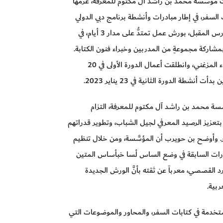
 مؤسَّسة محمد بن راشد آل مكتوم للمعرفة، عزمها
السفر، في إطار مبادرات وأنشطة برنامج دبي الدولي
للكتابة، بحيث تنطلق أنشطة الدورة الثالثة في شهر مارس المقبل، بورش عمل تمتدُّ على مدار 3 أيام، في
مشاركة مجموعةٍ من المدربين وخبراء فنون الكتابة.
وتُقام دورات كتابات السفر تحت إشراف الدكتورة وفاء المزغني، وانطلقت أعمال الدورة الأولى في 20
َسة محمد بن راشد آل مكتوم للمعرفة، التزام
 بتعزيز الرصيد المعرفي لجيل الشباب، وتطوير قدراتهم
ر. وأوضح بن حويرب أن المؤسَّسة، ومن خلال تنظيم
الدورات السابقة في وضع الساس أـسا خبأساس المتين
د القصصي، معرباً عن ثقته بأنَّ الورش الجديدة
ربية.
تخدمة في كتابات السفر، والمحاور والموضوعات التي