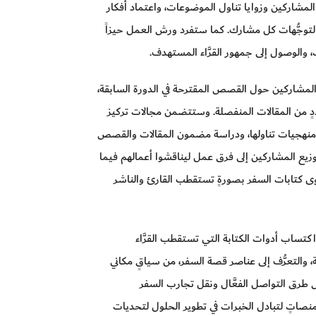
 المشاركين وزوايا تناول الموضوعات، واعتماد أفكار
توجُّهات كل مشارك. كما ستفرد ورش العمل حيزاً
والوصول إلى جمهور القرَّاء المستهدف.
ى المشاركين حول القصص المقترحة في الدورة السابقة،
ٍ من المقالات المنفصلة. وستتضمن مجالات تركيز
هجيات تناولها، ودراسة مضمون المقالات والقصص
زيع المشاركين إلى فرق عمل ليناقشوا أعمالهم فيما
 كتابات السفر بصورةٍ تستقطب القارئ والناشر
ساب أدوات الكتابة التي تستقطب القرَّاء
والتعرُّف إلى عناصر قصة السفر، من سياقٍ مكاني
 طرق التواصل الفعَّال ونقل تجارب السفر
صاتٍ لتبادل الخبرات في تطوير الحلول لتحديات