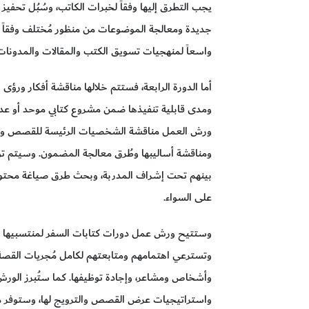
يجب التطرق إليها وفقاً لخبرات الكاتب، وسُبُل تحفيز
جديدة ومعالجة الموضوعات من منظور مُختلف وفقاً ل
واسعاً لمنهجيات تسويق الكتب والمقالات والمدونات، 
أما الدورة الرابعة، فستتم خلالها مناقشة أفكار ورؤ
ومدى قابلية تنفيذها ضمن مشروع كتابي موحد أو عدد
ورش العمل مناقشة الشخصيات الرئيسة للقصص ومن
ومناقشة أساليبها وطُرق معالجة المضمون. وسيتم تو
بينهم تحت إشراف المدربة، وبحث طرق صياغة محتوى
على السواء.
وستتيح ورش عمل دورات كتابات السفر لمنتسبيها اكت
وتسترعي اهتمامهم ومتابعتهم لكامل مُجريات القصة، 
وأشخاص ومشاعر، وإجادة توظيفها. كما ستُبرز الورش
واستراتيجيات عرض القصص والترويج لها، وستوفر من