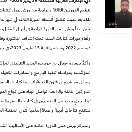
دبي، الإمارات العربية المتحدة- 29
يناير 2023-
أعلنت
تنظيم الدورتين الثالثة والرابعة من ورش عمل كتابات 
حين تبدأ ورش عمل الدورة الرابعة في أبريل المقبل، ب
ديسمبر 2022 وتستمر لغاية 15 مارس 2023، في حين بدأت أنشطة الدورة الثانية في 23 يناير 2023.
وأكدَّ سعادة جمال بن حويرب، المدير التنفيذي لمؤسّ
المؤسَّسة بمواصلة تنفيذ البرامج والمبادرات الكفيلة
وصقل مواهبهم في فنون الكتابة، لاسيما كتابات السف
الدورتين الثالثة والرابعة، تواصل البناء على نجاح 
لبناء جيلٍ جديد من المتميزين في كتابات السفر والسر
ستنتج نتاجاتٍ أدبية وأعمالاً إبداعية تُثري المكتبة الع
وستركز ورش عمل الدورة الثالثة على الأساليب المُس