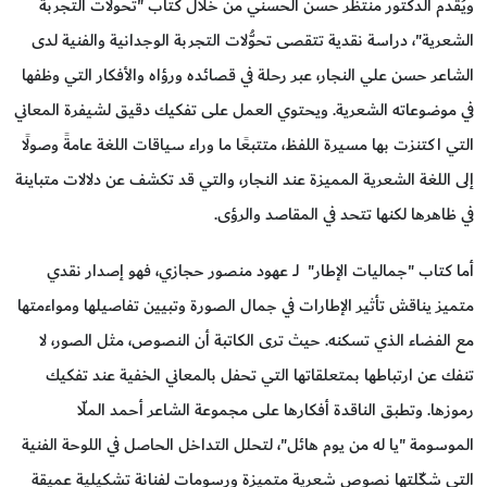
ويُقدم الدكتور منتظر حسن الحسني من خلال كتاب "تحولات التجربة
الشعرية"، دراسة نقدية تتقصى تحوُّلات التجربة الوجدانية والفنية لدى
الشاعر حسن علي النجار، عبر رحلة في قصائده ورؤاه والأفكار التي وظفها
في موضوعاته الشعرية. ويحتوي العمل على تفكيك دقيق لشيفرة المعاني
التي اكتنزت بها مسيرة اللفظ، متتبعًا ما وراء سياقات اللغة عامةً وصولًا
إلى اللغة الشعرية المميزة عند النجار، والتي قد تكشف عن دلالات متباينة
في ظاهرها لكنها تتحد في المقاصد والرؤى.
أما كتاب "جماليات الإطار" لــ عهود منصور حجازي، فهو إصدار نقدي
متميز يناقش تأثير الإطارات في جمال الصورة وتبيين تفاصيلها ومواءمتها
مع الفضاء الذي تسكنه. حيث ترى الكاتبة أن النصوص، مثل الصور، لا
تنفك عن ارتباطها بمتعلقاتها التي تحفل بالمعاني الخفية عند تفكيك
رموزها. وتطبق الناقدة أفكارها على مجموعة الشاعر أحمد الملّا
الموسومة "يا له من يوم هائل"، لتحلل التداخل الحاصل في اللوحة الفنية
التي شكّلتها نصوص شعرية متميزة ورسومات لفنانة تشكيلية عميقة