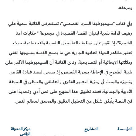
ومرهفة.
وفي كتاب "سيميوطيقا السرد القصصي"، تستعرض الكاتبة سمية علي
رهيف قراءة نقدية لبنيان القصة القصيرة في مجموعة "حكايات أمنا
الشجرة"، إذ تقوم على توظيف التفاصيل النفسية والاجتماعية، حيث
تعتبر مظاهر الحياة العادية الجارية هي ما يصنع القصة بنسيجها الفني
ودلالاتها الإيحائية أو التصريحية. وترى الكاتبة أن السيميوطيقا الأقدر على
تلبية الطموح في الإحاطة برمزية القصص، إذ تسعى لرصد فرادة القاص
وتميّزه والبحث في رمزية التعبير الفكري والعاطفي والتمعّن في الصبغة
الأدبية والجمالية، فعند تطبيق هذا المنهج على نص أدبي وتحديدًا على
فن القصة يَنْبثق شكل من التحليل الدقيق والمعمق لمعالم النص.
المؤسسة
المشاريع
مركز المعرفة
الرقمي