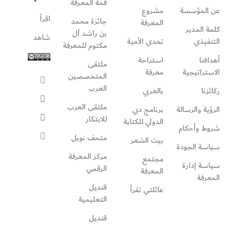
قمة المعرفة
عن المؤسسة
مشروع
اقرأ
جائزة محمد
المعرفة
كلمة المدير
بن راشد آل
شاهد
التنفيذي
تحدي الأمية
مكتوم للمعرفة
أهدافنا
استراحة
ملتقى
الاستراتيجية
معرفة
المتخصصين
العرب
ركائزنا
بالعربي
ملتقى العرب
الرؤية والرسالة
برنامج دبي
للابتكار
الدولي للكتابة
شروط وأحكام
متحف نوبل
بيت الشعر
سياسة الجودة
مركز المعرفة
مجتمع
سياسة إدارة
الرقمي
المعرفة
المعرفة
قنديل
عائلتي تقرأ‎
التعليمية
قنديل