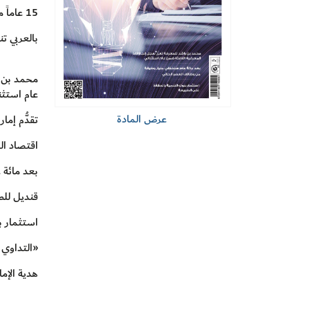
15 عاماً من الريادة الحكومية
بالعربي ت
محمد بن ر
عام استثن
عرض المادة
تقدُّم إما
اقتصاد الم
بعد مائة 
قنديل للط
استثمار ب
«التداوي 
هدية الإما