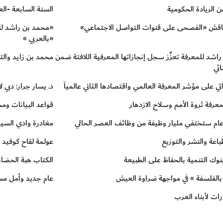
السنة السابعة -العدد 79 يناير
ناقش «الفصحى على قنوات التواصل الاجتماعي»
«محمد بن راشد للم
«بالعربي »
اشد للمعرفة تعزِّز سجل إنجازاتها المعرفية اللافتة ضمن
محمد بن زايد والت
ائي
راتي على مؤشر المعرفة العالمي واقتصادها الثاني عالمياً
د. يسار جرار: دبي ل
عرفة ثروة الأمم وسلاح الازدهار
قواعد البيانات وم
عام ستختفي مليار وظيفة من وظائف العصر الحالي
مغادرة وادي السي
باعة والنشر والتوزيع
عولمة لقاح كوفيد ق
نوك التنمية بالحفاظ على الطبيعة
الكتاب هبة الحضارة
بالفلسفة » في مواجهة ضراوة العيش
عام جديد وأمل م
رات لأبناء العرب