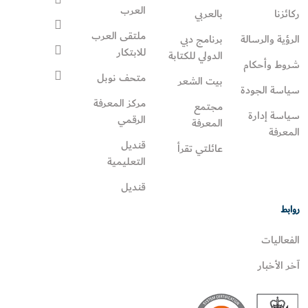
العرب
ركائزنا
بالعربي
ملتقى العرب
الرؤية والرسالة
برنامج دبي
للابتكار
الدولي للكتابة
شروط وأحكام
متحف نوبل
بيت الشعر
سياسة الجودة
مركز المعرفة
مجتمع
سياسة إدارة
الرقمي
المعرفة
المعرفة
قنديل
عائلتي تقرأ‎
التعليمية
قنديل
روابط
الفعاليات
آخر الأخبار