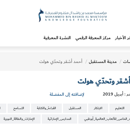
ر الأخبار
مركز المعرفة الرقمي
النشرة المعرفية
ات
مدينة المستقبل
أحمد أشقر وتحدّي هولت
أشقر وتحدّي هولت
: أبريل 2019
لإضافته إلى المفضلة
التعليم
الابتكار
المستقبل
القراءة_والكتابة
التسامح
ا
اد_الخاص_للألعاب_العالمية_أبوظبي
المدارس_الإماراتية
الإمارات_والطاقة_النووية