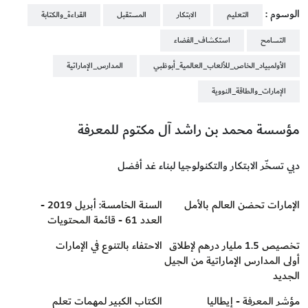
الوسوم :
التعليم
الابتكار
المستقبل
القراءة_والكتابة
التسامح
استكشاف_الفضاء
الأولمبياد_الخاص_للألعاب_العالمية_أبوظبي
المدارس_الإماراتية
الإمارات_والطاقة_النووية
مؤسسة محمد بن راشد آل مكتوم للمعرفة
دبي تسخّر الابتكار والتكنولوجيا لبناء غد أفضل
الإمارات تحضن العالم بالأمل
السنـة الخامسـة: أبريل 2019 -
العدد 61 - قائمة المحتويات
تخصيص 1.5 مليار درهم لإطلاق
الاحتفاء بالتنوع في الإمارات
أولى المدارس الإماراتية من الجيل
الجديد
مؤشر المعرفة - إيطاليا
الكتاب الكبير لمهمات تعلم