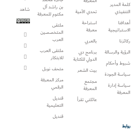
المعرفة
كلمة المدير
بن راشد آل
شاهد
التنفيذي
تحدي الأمية
مكتوم للمعرفة
أهدافنا
استراحة
ملتقى
الاستراتيجية
معرفة
المتخصصين
العرب
ركائزنا
بالعربي
ملتقى العرب
الرؤية والرسالة
برنامج دبي
للابتكار
الدولي للكتابة
شروط وأحكام
متحف نوبل
بيت الشعر
سياسة الجودة
مركز المعرفة
مجتمع
سياسة إدارة
الرقمي
المعرفة
المعرفة
قنديل
عائلتي تقرأ‎
التعليمية
قنديل
روابط