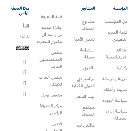
المؤسسة
المشاريع
مركز المعرفة
الرقمي
قمة المعرفة
عن المؤسسة
مشروع
اقرأ
جائزة محمد
المعرفة
كلمة المدير
بن راشد آل
شاهد
التنفيذي
تحدي الأمية
مكتوم للمعرفة
أهدافنا
استراحة
ملتقى
الاستراتيجية
معرفة
المتخصصين
العرب
ركائزنا
بالعربي
ملتقى العرب
الرؤية والرسالة
برنامج دبي
للابتكار
الدولي للكتابة
شروط وأحكام
متحف نوبل
بيت الشعر
سياسة الجودة
مركز المعرفة
مجتمع
سياسة إدارة
الرقمي
المعرفة
المعرفة
قنديل
عائلتي تقرأ‎
التعليمية