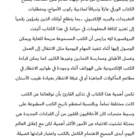
الكتاب الورقي عازلاً وترياقاً لجاذبية ركوب الأمواج، ومتطلبات
التغريدات والبريد الإلكتروني. ربما يتطلع أولئك الذين يقرؤون رقمياً
إلى تعزيز كثافة المعلومات في حياتنا. في هذا الكتاب، أثبتت
البروفسورة ليّه برايس أن الكتب المسموعة مريحة للغاية ويمكن
الوصول إليها أثناء تنفيذ المهام اليومية مثل الانتقال إلى العمل
وغسل الأطباق وممارسة التمارين وغيرها الكثير. كما يمكن قراءة
الكتب الإلكترونية على الهواتف أثناء وجودنا في طوابير الانتظار في
مطاعم المأكولات الجاهزة أو في غرفة الانتظار بعيادة طبيب الأسنان.
تكمن أهمية هذا الكتاب في تذكير القارئ بأن توقعاتنا عن الكتب
كانت مختلفة تماماً. وبالنسبة لمعظم تاريخ الكتب المطبوعة على
وسيط متحرك، كان الأخلاقيون قلقين من أن القراءات الجديدة هي
بمنزلة تشتيت للانتباه عن الأمور الأكثر أهمية. لكن مع إغلاق العالم
اليوم، أبدى الجميع الاهتمام الكامل بالكتب واعتبار قراءتها فضيلة.