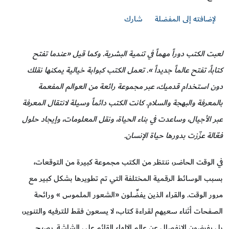
لإضافته إلى المفضلة
شارك
لعبت الكتب دوراً مهماً في تنمية البشرية. وكما قيل «عندما تفتح
كتاباً، تفتح عالماً جديداً ». تعمل الكتب كبوابة خيالية يمكنها نقلك
دون استخدام قدميك، عبر مجموعة رائعة من العوالم المفعمة
بالمعرفة والبهجة والسلام. كانت الكتب دائماً وسيلة لانتقال المعرفة
عبر الأجيال، وساعدت في بناء الحياة، ونقل المعلومات، وإيجاد حلول
فعّالة عزّزت بدورها حياة الإنسان.
في الوقت الحاضر، ننتظر من الكتب مجموعة كبيرة من التوقعات،
بسبب الوسائط الرقمية المختلفة التي تم تطويرها بشكل كبير مع
مرور الوقت. والقراء الذين يفضِّلون «الشعور الملموس » ورائحة
الصفحات أثناء سعيهم لقراءة كتاب، لا يسعون فقط للترفيه والتنوير،
بل يفرضون الانفصال عن عالم الإلهاء القائم على الشاشة. يصبح