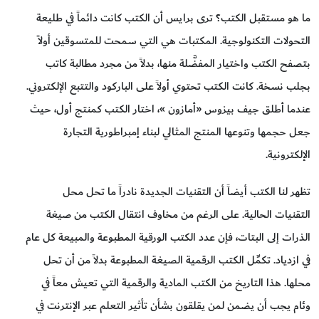
ما هو مستقبل الكتب؟ ترى برايس أن الكتب كانت دائماً في طليعة
التحولات التكنولوجية. المكتبات هي التي سمحت للمتسوقين أولاً
بتصفح الكتب واختيار المفضَّلة منها، بدلاً من مجرد مطالبة كاتب
بجلب نسخة. كانت الكتب تحتوي أولاً على الباركود والتتبع الإلكتروني.
عندما أطلق جيف بيزوس «أمازون »، اختار الكتب كمنتج أول، حيث
جعل حجمها وتنوعها المنتج المثالي لبناء إمبراطورية التجارة
الإلكترونية.
تظهر لنا الكتب أيضاً أن التقنيات الجديدة نادراً ما تحل محل
التقنيات الحالية. على الرغم من مخاوف انتقال الكتب من صيغة
الذرات إلى البتات، فإن عدد الكتب الورقية المطبوعة والمبيعة كل عام
في ازدياد. تكمِّل الكتب الرقمية الصيغة المطبوعة بدلاً من أن تحل
محلها. هذا التاريخ من الكتب المادية والرقمية التي تعيش معاً في
وئام يجب أن يضمن لمن يقلقون بشأن تأثير التعلم عبر الإنترنت في