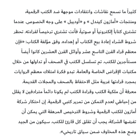
كثيراً ما نسمع نقاشات وانتقادات موجهة ضد الكتب الرقمية،
ومنتجات «أمازون كيندل » و «أوديبل » على وجه الخصوص. عندما
تشتري كتاباً إلكترونياً أو صوتياً، فأنت تشتري ترخيصاً لقراءته. تحظر
شروط الشراء إعادة بيع الكتاب أو إهداءه. وفق مؤلفة الكتاب: «فإن
معظم قراء القرن التاسع عشر وأوائل القرن العشرين كانوا أيضاً
مستأجرين للكتب. تم تسلسل الكتب في الصحف أو تداولها من خلال
مكتبات الإقراض الخاصة والعامة. تبدو فكرة امتلاك معظم الروايات
بمجرد قراءتها غريبة مثل الاحتفاظ بالصحف والمجلات القديمة.
معرفة أن ملكية الكتب وقراءة الكتب لم يكونا دائماً مترادفين لا يقلل
من إحباطي لعدم التمكن من تمرير كتبي الرقمية. إن احتكار شركة
أمازون للكتب الرقمية وشروط الترخيص المرهقة التي يمكن أن
تفرضها الشركة، يجب أن تقلق كل قارئ للكتب. سيكون من الجيد
وضع هذه المخاوف ضمن سياق تاريخي».