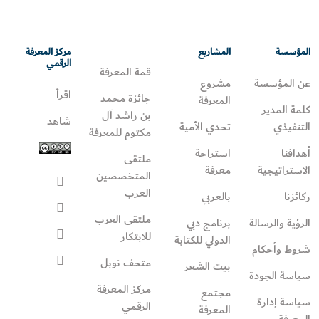
المؤسسة
المشاريع
مركز المعرفة
الرقمي
قمة المعرفة
عن المؤسسة
مشروع
اقرأ
جائزة محمد
المعرفة
كلمة المدير
بن راشد آل
شاهد
التنفيذي
تحدي الأمية
مكتوم للمعرفة
أهدافنا
استراحة
ملتقى
الاستراتيجية
معرفة
المتخصصين
العرب
ركائزنا
بالعربي
ملتقى العرب
الرؤية والرسالة
برنامج دبي
للابتكار
الدولي للكتابة
شروط وأحكام
متحف نوبل
بيت الشعر
سياسة الجودة
مركز المعرفة
مجتمع
سياسة إدارة
الرقمي
المعرفة
المعرفة