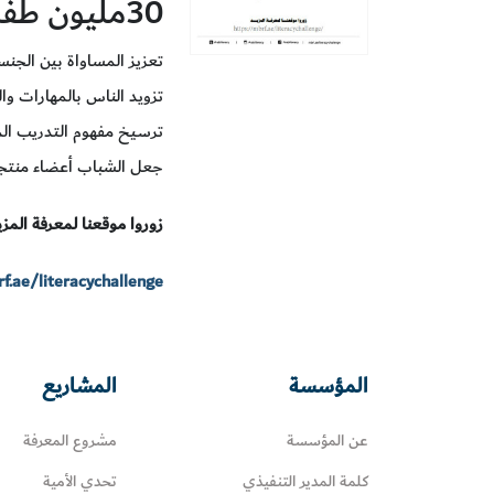
30مليون طفل عربي حتى عام 2030
تعزيز المساواة بين الجنس
تزويد الناس بالمهارات وا
ترسيخ مفهوم التدريب الم
جعل الشباب أعضاء منتجين
زوروا موقعنا لمعرفة المزي
f.ae/literacychallenge/
المؤسسة
المشاريع
عن المؤسسة
مشروع المعرفة
كلمة المدير التنفيذي
تحدي الأمية