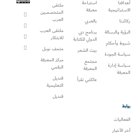
أهدافنا
استراحة
ملتقى
الاستراتيجية
معرفة
المتخصصين
العرب
ركائزنا
بالعربي
ملتقى العرب
الرؤية والرسالة
برنامج دبي
للابتكار
الدولي للكتابة
شروط وأحكام
متحف نوبل
بيت الشعر
سياسة الجودة
مركز المعرفة
مجتمع
سياسة إدارة
الرقمي
المعرفة
المعرفة
قنديل
عائلتي تقرأ‎
التعليمية
قنديل
روابط
الفعاليات
آخر الأخبار