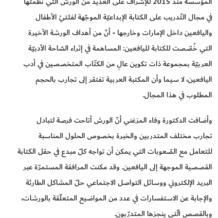
المؤسسة منذ 2015 للإشراف على العديد من الورش التي نظمتها
في مجال التّدريب على الكتابة الإبداعيّة الموجّهة لفئتيْ الأطفال
واليافعين داخل الإمارات وخارجها - أنّ من أهداف الورشة الأخيرة
التي خُصّصت للكتابة لليافعين: المساهمة في إثراء السّاحة الأدبيّة
العربيّة بمجموعة ذات تكوين عالٍ من الكتّاب المتخصصين في أدب
اليافعين، لا سيما وأن المكتبة العربية تفتقر إلى تجارب بالحجم
المطلوب في هذا المجال.
وأضافت الدكتورة وفاء المزغني أنّ الورش أتاحت فرصة لتبادل
تجارب مختلف المتدربين والخبرة بخصوص الحلول المناسبة
للتعامل مع الصّعوبات التي يمكن أن تواجه كلّ مبدع في حقل الكتابة
القصصية الموجهة إلى اليافعين. وقد مكنت المرافقة المستمرّة عبر
البريد الإلكتروني ووسائل التواصل الاجتماعي حلّ المشاكل الطارئة
والإجابة عن الاستفسارات في عدد من المواضيع المتعلّقة بالورشات،
وبالقصص الّتي ينجزها المتدرّبون.