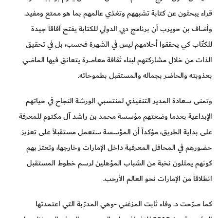
قراء يبحثون عن كتابة تشبههم وتغذي عالمهم بما هو ممتع ومفيد.
وأضاف بن حويرب أن برنامج دبي الدولي للكتابة يفتح آفاقاً جيدة
للكتّاب كي يحققوا أحلامهم ليس في الشهرة فحسب، بل في تحقيق
الذات من خلال مشاركتهم لبناء ثقافة معاصرة يتعانق فيها الماضي
بعذوبته والحاضر بجماله والمستقبل بطموحاته.
وتمنى سعادة المدير التنفيذي لمنتسبي الورشة النجاح في حياتهم
الإبداعية بعدما وضعتهم مؤسسة محمد بن راشد آل مكتوم للمعرفة
على بداية الطريق، مؤكداً أن المؤسسة ستعمل مستقبلاً على تعزيز
حضورهم في المحافل المعرفية داخل الإمارات وخارجها، وتعتز بهم
كونهم يمثلون نخبة من الشباب المؤهلين لرسم خطوط المستقبل
انطلاقاً من الإمارات نحو العالم الأرحب.
كما صرّحت د. وفاء ثابت المزغني -وهي المدرّبة التي اعتمدتها