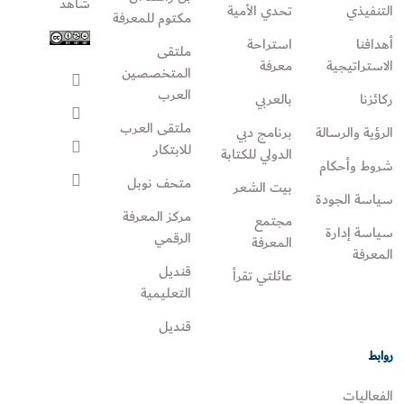
شاهد
التنفيذي
تحدي الأمية
مكتوم للمعرفة
أهدافنا
استراحة
ملتقى
الاستراتيجية
معرفة
المتخصصين
العرب
ركائزنا
بالعربي
ملتقى العرب
الرؤية والرسالة
برنامج دبي
للابتكار
الدولي للكتابة
شروط وأحكام
متحف نوبل
بيت الشعر
سياسة الجودة
مركز المعرفة
مجتمع
سياسة إدارة
الرقمي
المعرفة
المعرفة
قنديل
عائلتي تقرأ‎
التعليمية
قنديل
روابط
الفعاليات