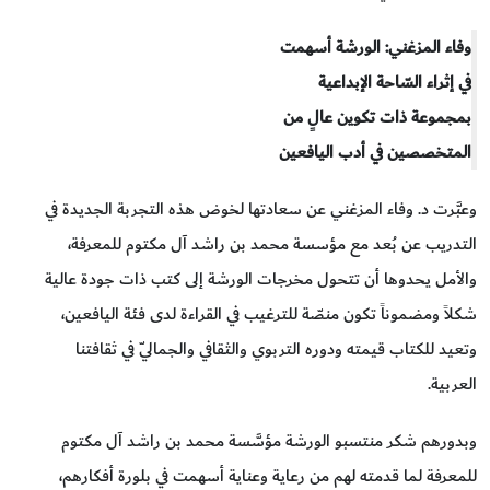
وفاء المزغني: الورشة أسهمت
في إثراء السّاحة الإبداعية
بمجموعة ذات تكوين عالٍ من
المتخصصين في أدب اليافعين
وعبَّرت د. وفاء المزغني عن سعادتها لخوض هذه التجربة الجديدة في
التدريب عن بُعد مع مؤسسة محمد بن راشد آل مكتوم للمعرفة،
والأمل يحدوها أن تتحول مخرجات الورشة إلى كتب ذات جودة عالية
شكلاً ومضموناً تكون منصّة للترغيب في القراءة لدى فئة اليافعين،
وتعيد للكتاب قيمته ودوره التربوي والثقافي والجماليّ في ثقافتنا
العربية.
وبدورهم شكر منتسبو الورشة مؤسَّسة محمد بن راشد آل مكتوم
للمعرفة لما قدمته لهم من رعاية وعناية أسهمت في بلورة أفكارهم،