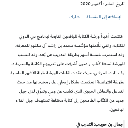
تاريخ النشر : أكتوبر 2020
لإضافته إلى المفضلة
شارك
اختتمت أخيراً ورشة الكتابة لليافعين التابعة لبرنامج دبي الدولي
للكتابة، والتي نظَّمتها مؤسَّسة محمد بن راشد آل مكتوم للمعرفة،
وقد استمرت خمسة أشهر بطريقة التدريب عن بُعد. وقد انتسب
للورشة تسعة كتّاب واعدين أشرفت على تدريبهم الكاتبة والمدربة د.
وفاء ثابت المزغني، حيث عقدت لقاءات الورشة طيلة الأشهر الماضية
بطريقة افتراضية انعكست بشكل إيجابي على مخرجاتها من حيث
التفاعل والنقاش الحيوي الذي كشف عن وعيٍ وتفوُّقٍ لدى جيل
جديد من الكتّاب الطامحين إلى كتابة مختلفة تستهدف جيل القرّاء
اليافعين.
جمال بن حويرب: التدرب في