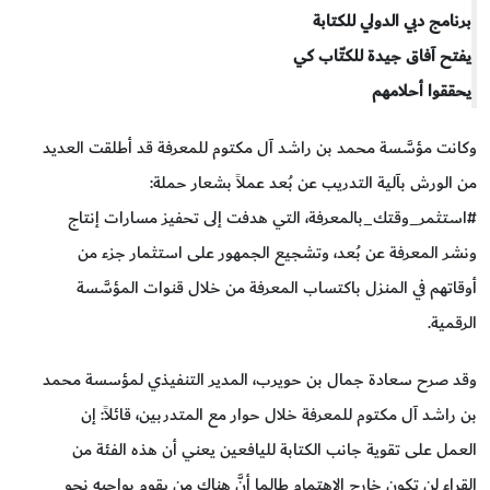
برنامج دبي الدولي للكتابة
يفتح آفاق جيدة للكتّاب كي
يحققوا أحلامهم
وكانت مؤسَّسة محمد بن راشد آل مكتوم للمعرفة قد أطلقت العديد
من الورش بآلية التدريب عن بُعد عملاً بشعار حملة:
#استثمر_وقتك_بالمعرفة، التي هدفت إلى تحفيز مسارات إنتاج
ونشر المعرفة عن بُعد، وتشجيع الجمهور على استثمار جزء من
أوقاتهم في المنزل باكتساب المعرفة من خلال قنوات المؤسَّسة
الرقمية.
وقد صرح سعادة جمال بن حويرب، المدير التنفيذي لمؤسسة محمد
بن راشد آل مكتوم للمعرفة خلال حوار مع المتدربين، قائلاً: إن
العمل على تقوية جانب الكتابة لليافعين يعني أن هذه الفئة من
القراء لن تكون خارج الاهتمام طالما أنَّ هناك من يقوم بواجبه نحو