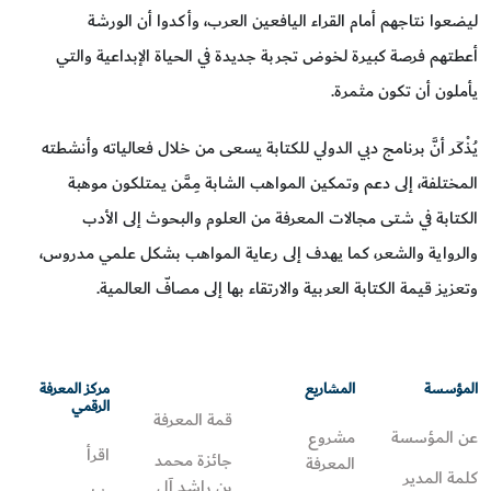
ليضعوا نتاجهم أمام القراء اليافعين العرب، وأكدوا أن الورشة
أعطتهم فرصة كبيرة لخوض تجربة جديدة في الحياة الإبداعية والتي
يأملون أن تكون مثمرة.
يُذْكَر أنَّ برنامج دبي الدولي للكتابة يسعى من خلال فعالياته وأنشطته
المختلفة، إلى دعم وتمكين المواهب الشابة مِمَّن يمتلكون موهبة
الكتابة في شتى مجالات المعرفة من العلوم والبحوث إلى الأدب
والرواية والشعر، كما يهدف إلى رعاية المواهب بشكل علمي مدروس،
وتعزيز قيمة الكتابة العربية والارتقاء بها إلى مصافّ العالمية.
المؤسسة
المشاريع
مركز المعرفة
الرقمي
قمة المعرفة
عن المؤسسة
مشروع
اقرأ
جائزة محمد
المعرفة
كلمة المدير
بن راشد آل