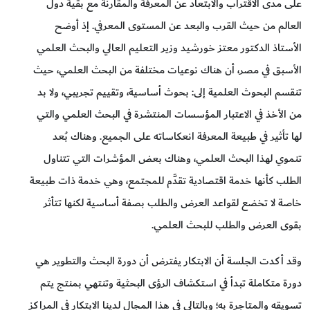
على مدى الاقتراب والابتعاد عن المعرفة والمقارنة مع بقية دول
العالم من حيث القرب والبعد عن المستوى المعرفي. إذ أوضح
الأستاذ الدكتور معتز خورشيد وزير التعليم العالي والبحث العلمي
الأسبق في مصر، أن هناك نوعيات مختلفة من البحث العلمي، حيث
تنقسم البحوث العلمية إلى: بحوث أساسية، وتقييم تجريبي، ولا بد
من الأخذ في الاعتبار المؤسسات المنتشرة في البحث العلمي والتي
لها تأثير في طبيعة المعرفة انعكاساته على الجميع. وهناك بُعد
تنموي لهذا البحث العلمي، وهناك بعض المؤشرات التي تتناول
الطلب كأنها خدمة اقتصادية تقدَّم للمجتمع، وهي خدمة ذات طبيعة
خاصة لا تخضع لقواعد العرض والطلب بصفة أساسية لكنها تتأثر
بقوى العرض والطلب للبحث العلمي.
وقد أكدت الجلسة أن الابتكار يفترض أن دورة البحث والتطوير هي
دورة متكاملة تبدأ في استكشاف الرؤى البحثية وتنتهي بمنتج يتم
تسويقه والمتاجرة به؛ وبالتالي في هذا المجال لدينا الابتكار في المراكز