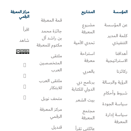
المؤسسة
المشاريع
مركز المعرفة
الرقمي
قمة المعرفة
عن المؤسسة
مشروع
اقرأ
جائزة محمد
المعرفة
كلمة المدير
بن راشد آل
شاهد
التنفيذي
تحدي الأمية
مكتوم للمعرفة
أهدافنا
استراحة
ملتقى
الاستراتيجية
معرفة
المتخصصين
العرب
ركائزنا
بالعربي
ملتقى العرب
الرؤية والرسالة
برنامج دبي
للابتكار
الدولي للكتابة
شروط وأحكام
متحف نوبل
بيت الشعر
سياسة الجودة
مركز المعرفة
مجتمع
سياسة إدارة
الرقمي
المعرفة
المعرفة
قنديل
عائلتي تقرأ‎