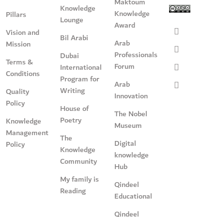
Maktoum
Knowledge
Knowledge
Pillars
Lounge
Award
Vision and
Bil Arabi
Arab
Mission
Professionals
Dubai
Terms &
Forum
International
Conditions
Program for
Arab
Writing
Quality
Innovation
Policy
House of
The Nobel
Poetry
Knowledge
Museum
Management
The
Digital
Policy
Knowledge
knowledge
Community
Hub
My family is
Qindeel
Reading
Educational
Qindeel