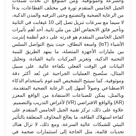
والسرعة والموثوقية. ومن المتوقع أن تُحدث شبكات
الجيل الخامس المتقدم ثورة في مختلف القطاعات، بدءاً
من الرعاية الصحية والتصنيع وحتى الترفيه والمدن الذكية،
لا سيما مع سرعات تنزيل تصل إلى 10 غيغابت في الثانية
وتأخير فائق الانخفاض أقل من ملي ثانية. أحد أهم تأثيرات
الجيل الخامس المتقدم هو قدرته على دعم أنظمة إنترنت
الأشياء (IoT) واسعة النطاق، حيث يتيح التواصل السلس
بين مليارات الأجهزة المتصلة، ما يمهد الطريقَ للبنية
التحتية الذكية، وتعزيز المركبات ذاتية القيادة، وتحليل
البيانات في الوقت الفعلي بكفاءة عالية. على سبيل
المثال، ستُصبح العمليات الجراحية عن بُعد أكثر دقة
وموثوقية، كما سيتيح التشخيص المدعوم باستخدام الذكاء
الاصطناعي وصولاً أسهل إلى الرعاية الصحية المتقدمة.
وبالمثل، يمكن للصناعات الاستفادة من الواقع المعزز
(AR) والواقع الافتراضي (VR) لأغراض التدريب والتصميم.
علاوة على ذلك، تركز تقنية الجيل الخامس المتقدم على
كفاءة استهلاك الطاقة، ما يعالج المخاوف المتعلقة بالتأثير
البيئي للشبكات عالية السرعة. ومع ذلك، لا تزال هناك
تحديات قائمة، مثل الحاجة إلى استثمارات ضخمة في