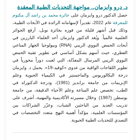
د. درو وايزمان.. مواجهة التحديات الطبية المعقدة
حصل الدكتور درو وايزمان على
جائزة محمد بن راشد آل مكتوم
للمعرفة
عام 2022، تقديراً لإسهاماته الرائدة في الأبحاث الطبية،
وذلك قبل أشهر قليلة من فوزه بجائزة نوبل، أرفع الجوائز
العلمية عالمياً. ويُعد الدكتور وايزمان أحد العلماء البارزين في
أبحاث الحمض النووي الريبي (RNA) وبيولوجيا الجهاز المناعي
الفطري، حيث أسهم بشكل أساسي في تطوير تقنية الحمض
النووي الريبي المرسال المعدّلة، التي لعبت دوراً محورياً في
تطوير اللقاحات الواقية من عدوى «كوفيد-19». يحمل د. وايزمان
درجة البكالوريوس والماجستير في الكيمياء الحيوية وعلم
الإنزيمات من جامعة برانديز (1981)، ودرجة الدكتوراه في
الطب، تخصص علم المناعة وعلم الأحياء الدقيقة، من جامعة
بوسطن (1987). وخلال مسيرته الأكاديمية والمهنية، أشرف على
تدريب العديد من الباحثين الشباب، وعزّز الشراكات بين
المؤسسات العلمية، مؤكداً أهمية النهج متعدد التخصصات في
التصدي للتحديات الطبية الحيوية.