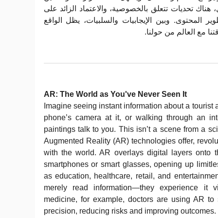
 هناك تحديات تتعلق بالخصوصية، والاعتماد الزائد على
وير المحتوى. وبين الإيجابيات والسلبيات، يظل الواقع
قتنا مع العالم من حولنا
AR: The World as You've Never Seen It
Imagine seeing instant information about a tourist a
phone’s camera at it, or walking through an i
paintings talk to you. This isn’t a scene from a s
Augmented Reality (AR) technologies offer, revolu
with the world. AR overlays digital layers onto 
smartphones or smart glasses, opening up limitless
as education, healthcare, retail, and entertainme
merely read information—they experience it vis
medicine, for example, doctors are using AR to 
precision, reducing risks and improving outcomes. I