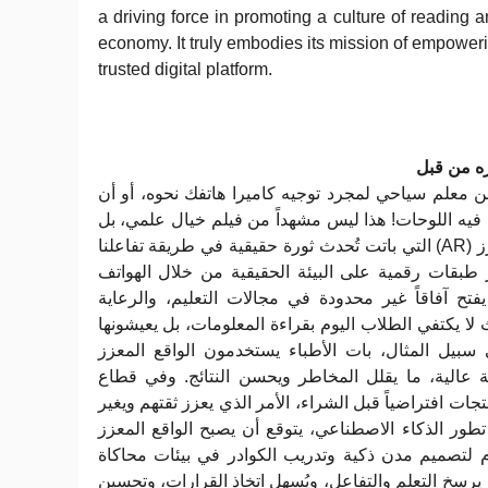
a driving force in promoting a culture of reading
economy. It truly embodies its mission of empower
trusted digital platform.
ره من قبل
 معلم سياحي لمجرد توجيه كاميرا هاتفك نحوه، أو أن
يه اللوحات! هذا ليس مشهداً من فيلم خيال علمي، بل
هو ما تقدمه تقنيات الواقع المعزز (AR) التي باتت تُحدث ثورة حقيقية في طريقة تفاعلنا
ز طبقات رقمية على البيئة الحقيقية من خلال الهواتف
يفتح آفاقاً غير محدودة في مجالات التعليم، والرعاية
 لا يكتفي الطلاب اليوم بقراءة المعلومات، بل يعيشونها
 سبيل المثال، بات الأطباء يستخدمون الواقع المعزز
ة عالية، ما يقلل المخاطر ويحسن النتائج. وفي قطاع
تجات افتراضياً قبل الشراء، الأمر الذي يعزز ثقتهم ويغير
تطور الذكاء الاصطناعي، يتوقع أن يصبح الواقع المعزز
خدم لتصميم مدن ذكية وتدريب الكوادر في بيئات محاكاة
 يرسخ التعلم والتفاعل، ويُسهل اتخاذ القرارات، وتحسين