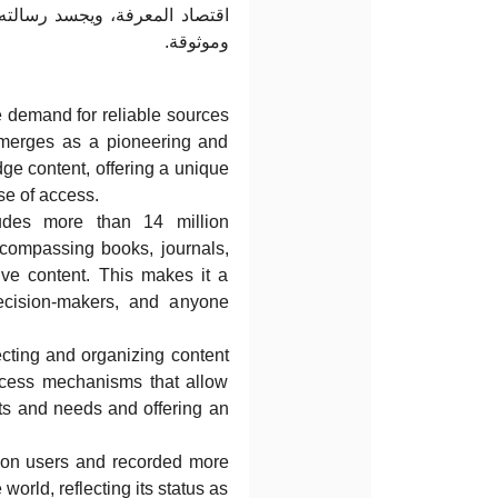
اقتصاد المعرفة، ويجسد رسالته
وموثوقة.
e demand for reliable sources
merges as a pioneering and
ge content, offering a unique
se of access.
ludes more than 14 million
compassing books, journals,
ctive content. This makes it a
decision-makers, and anyone
cting and organizing content
ccess mechanisms that allow
ests and needs and offering an
llion users and recorded more
world, reflecting its status as