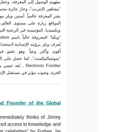
مفهوم الوصول إلى المعرفة، وجعل م
نشر المعرفة عالمياً. أسس ويلز موس
ويكيميديا، المؤسسة غير الربحية ال
يُعرف ويلز برؤيته الإنسانية لاستخد
أقوى وأكثر وعياً. وهو عضو ف
سوشيالتيكست”، كما حصل على الدك
يُعد جيمي ويلز أ
الحرة، وصوت مؤثر في مستقبل الإن.
nd Founder of the Global
mmediately thinks of Jimmy
ized access to knowledge and
et celebrities” by Forbes, he