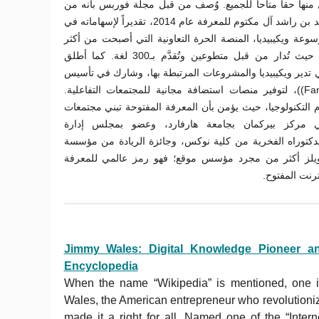
نها حقاً متاحاً للجميع. وُصف من قبل مجلة فوربس بأنه من
“مشاهير الإنترنت”، وحاز جائزة محمد بن راشد آل مكتوم للمعرفة عام 2014، تقديراً لإسهاماته في
وعة ويكيبيديا، المنصة الحرة التعاونية التي أصبحت من أكثر
المواقع زيارة على مستوى العالم، حيث تُدار من قبل متطوعين وتُقدَّم بـ300 لغة. كما أطلق
تي تدير ويكيبيديا والمشروعات المرتبطة بها، وشارك في تأسيس
"ويكيا" المعروفة حالياً باسم Fandom))، لتوفير منصات استضافة مجانية للمجتمعات التفاعلية.
ام التكنولوجيا، حيث يؤمن بأن المعرفة المفتوحة تبني مجتمعات
ي مركز بيركمان بجامعة هارفارد، وعضو بمجلس إدارة
“توراه الفخرية من كلية نوكس، وجائزة الريادة من مؤسسة
Electronic Frontier . كثر من مجرد مؤسس موقع؛ فهو رمز عالمي للمعرفة
ترنت المفتوح
Jimmy Wales: Digital Knowledge Pioneer a
Encyclopedia
When the name “Wikipedia” is mentioned, one i
Wales, the American entrepreneur who revolution
made it a right for all. Named one of the “Intern