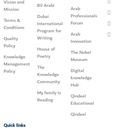
Vision and
Bil Arabi
Arab
Mission
Professionals
Dubai
Terms &
Forum
International
Conditions
Program for
Arab
Writing
Quality
Innovation
Policy
House of
The Nobel
Poetry
Knowledge
Museum
Management
The
Digital
Policy
Knowledge
knowledge
Community
Hub
My family is
Qindeel
Reading
Educational
Qindeel
Quick links