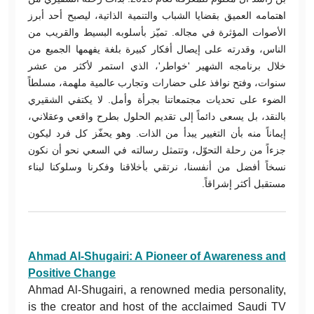
اهتمامه العميق بقضايا الشباب والتنمية الذاتية، ليصبح أحد أبرز
الأصوات المؤثرة في مجاله. تميّز بأسلوبه البسيط والقريب من
الناس، وقدرته على إيصال أفكار كبيرة بلغة يفهمها الجميع من
خلال برنامجه الشهير 'خواطر'، الذي استمر لأكثر من عشر
سنوات، وفتح نوافذ على حضارات وتجارب عالمية ملهمة، مسلطاً
الضوء على تحديات مجتمعاتنا بجرأة وأمل. لا يكتفي الشقيري
بالنقد، بل يسعى دائماً إلى تقديم الحلول بطرح واقعي وعقلاني،
إيماناً منه بأن التغيير يبدأ من الذات. وهو يحفّز كل فرد ليكون
جزءاً من رحلة التحوّل، وتتمثل رسالته في السعي نحو أن نكون
نسخاً أفضل من أنفسنا، نرتقي بأخلاقنا وفكرنا وسلوكنا لبناء
مستقبل أكثر إشراقاً.
Ahmad Al-Shugairi: A Pioneer of Awareness and
Positive Change
Ahmad Al-Shugairi, a renowned media personality,
is the creator and host of the acclaimed Saudi TV