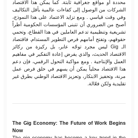
محددة أو مواقع جغرافية ثابتة. كما يمكّن هذا الاقتصاد
الشركات من الوصول إلى كفاءات عالمية بأقل التكاليف
وفي وقت قياسي . ومع تزايد الاعتماد على هذا النموذج،
أصبح من الضروري أن تتبنى المؤسسات الحكومية أطراً
تشريعية وتنظيمية تدعم العاملين في هذا القطاع، وتحمي
حقوقهم، وتفتح أمامهم فرص التطوير المستدام. فاقتصاد
الـ Gig ليس مجرد توجّه عابر، بل ركيزة من ركائز
الاقتصاد الحديث، والذي يفرض إعادة التفكير في مفاهيم
العمل والإنتاجية . ومع مواكبة التحول الرقمي، فإن دعم
هذا الاقتصاد محلياً يمكن أن يسهم في خلق فرص عمل
مرنة، وتحفيز الابتكار، وتعزيز الاقتصاد الوطني بطرق غير
تقليدية ولكن فعّالة.
The Gig Economy: The Future of Work Begins
Now
The gig economy has become a key trend in the