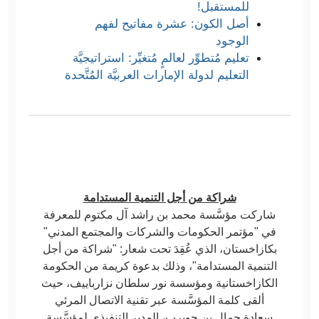
للمستقبل!
أصل الكون: عشرة مفاتيح لفهم
الوجود
تعليم مُتطوِّر لعالمٍ مُتغيِّر: استراتيجيَّة
التعليم لدولة الإمارات العربيَّة المُتَّحدة
شراكة من أجل التنمية المستدامة
شاركت مؤسَّسة محمد بن راشد آل مكتوم للمعرفة
في "مؤتمر الحكومات والشركات والمجتمع المدني"
بكازاخستان، الذي عُقِدَ تحت شعار: "شراكة من أجل
التنمية المستدامة"، وذلك بدعوة كريمة من الحكومة
الكازاخستانية ومؤسسة نور سلطان نزارباييف، حيث
ألقى كلمة المؤسَّسة عبر تقنية الاتصال المرئي
سعادة جمال بن حويرب، المدير التنفيذي لمؤسَّسة