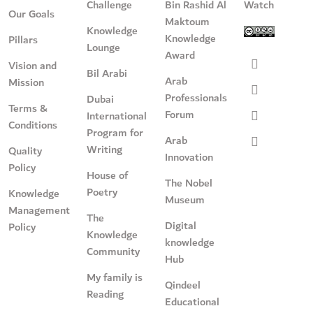
Challenge
Bin Rashid Al
Watch
Our Goals
Maktoum
Knowledge
Knowledge
Pillars
Lounge
Award
Vision and
Bil Arabi
Arab
Mission
Professionals
Dubai
Terms &
Forum
International
Conditions
Program for
Arab
Writing
Quality
Innovation
Policy
House of
The Nobel
Poetry
Knowledge
Museum
Management
The
Digital
Policy
Knowledge
knowledge
Community
Hub
My family is
Qindeel
Reading
Educational