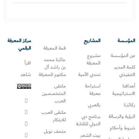
المؤسسة
المشاريع
مركز المعرفة
قمة المعرفة
الرقمي
عن المؤسسة
مشروع
جائزة محمد
المعرفة
اقرأ
كلمة المدير
بن راشد آل
التنفيذي
تحدي الأمية
مكتوم للمعرفة
شاهد
أهدافنا
استراحة
ملتقى
الاستراتيجية
معرفة
المتخصصين
العرب
ركائزنا
بالعربي
ملتقى العرب
الرؤية والرسالة
برنامج دبي
للابتكار
الدولي للكتابة
شروط وأحكام
متحف نوبل
بيت الشعر