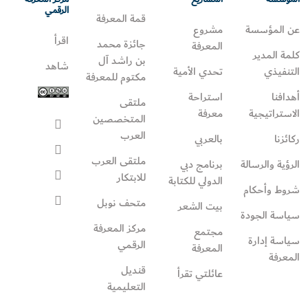
الرقمي
قمة المعرفة
عن المؤسسة
مشروع
اقرأ
جائزة محمد
المعرفة
كلمة المدير
بن راشد آل
شاهد
التنفيذي
تحدي الأمية
مكتوم للمعرفة
أهدافنا
استراحة
ملتقى
الاستراتيجية
معرفة
المتخصصين
العرب
ركائزنا
بالعربي
ملتقى العرب
الرؤية والرسالة
برنامج دبي
للابتكار
الدولي للكتابة
شروط وأحكام
متحف نوبل
بيت الشعر
سياسة الجودة
مركز المعرفة
مجتمع
سياسة إدارة
الرقمي
المعرفة
المعرفة
قنديل
عائلتي تقرأ‎
التعليمية